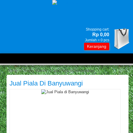
Shopping cart:
Rp 0,00
Jumlah =
0
pcs
Keranjang
Home
»
Trophy Marmer
» Jual Piala di Banyuwangi
Jual Piala Di Banyuwangi