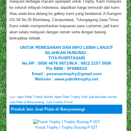
melayani berbagai macam sparepart untuk Trophy. Kami melayani
ke seluruh wilayah Indonesia, dapatkan harga termurah dari kami.
Atau anda bisa datang ke gallery kami yang beralamat Jl.Kanigoro
GG.04 No.35 Blumbang, Campurdarat, Tulungagung-Jawa Timur.
Kami selalu memprioritaskan kepuasan para customer, jadi kami
akan selalu melayani dengan ramah serta dengan barang
berkualitas terbaik.
UNTUK PEMESANAN DAN INFO LEBIH LANJUT
SILAHKAN HUBUNGI :
TITA PUSPITASARI
No.HP : 0856 4676 0871/W.A : 0812 2157 5008
Pin BBM : 5F68B51D
Email : pesanantrophy@gmail.com
Website :
www.pabriktrophy.net
tags:
Agen Piala Trophy Murah
,
Agen Piala Trophy Solo
,
jual beli piala murah
,
Jual Piala di Banyuwangi
,
Jual Trophy Grosir
Produk lain Jual Piala di Banyuwangi
Pusat Trophy | Trophy Burung P-02T