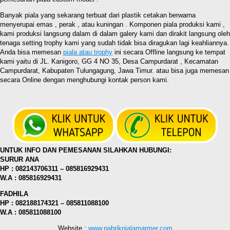
Banyak piala yang sekarang terbuat dari plastik cetakan berwarna
menyerupai emas , perak , atau kuningan . Komponen piala produksi kami ,
kami produksi langsung dalam di dalam galery kami dan dirakit langsung oleh
tenaga setting trophy kami yang sudah tidak bisa diragukan lagi keahliannya.
Anda bisa memesan
piala atau trophy
ini secara Offline langsung ke tempat
kami yaitu di JL. Kanigoro, GG 4 NO 35, Desa Campurdarat , Kecamatan
Campurdarat, Kabupaten Tulungagung, Jawa Timur. atau bisa juga memesan
secara Online dengan menghubungi kontak person kami.
UNTUK INFO DAN PEMESANAN SILAHKAN HUBUNGI:
SURUR ANA
HP : 082143706311 – 085816929431
W.A : 085816929431
FADHILA
HP : 082188174321 – 085811088100
W.A : 085811088100
Website :
www.pabrikpialamarmer.com