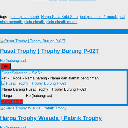
tags:
grosir piala murah
,
Harga Piala Kaki Satu
,
jual piala kaki 1 murah
,
jual
piala menarik
,
piala plastik
,
piala plastik murah
Produk lain Jual Piala Kaki 1 Murah
Pusat Trophy | Trophy Burung P-02T
Rp (hubungi cs)
Beli
Order Sekarang »
SMS :
ketik : Kode - Nama barang - Nama dan alamat pengiriman
Nama Barang
Pusat Trophy | Trophy Burung P-02T
Harga
Rp (hubungi cs)
Lihat Detail »
Harga Trophy Wisuda | Pabrik Trophy
Rp (hubungi cs)