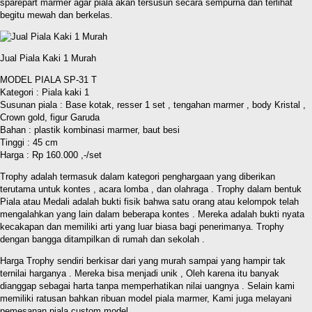
sparepart marmer agar piala akan tersusun secara sempurna dan terlihat
begitu mewah dan berkelas.
Jual Piala Kaki 1 Murah
MODEL PIALA SP-31 T
Kategori : Piala kaki 1
Susunan piala : Base kotak, resser 1 set , tengahan marmer , body Kristal ,
Crown gold, figur Garuda
Bahan : plastik kombinasi marmer, baut besi
Tinggi : 45 cm
Harga : Rp 160.000 ,-/set
Trophy adalah termasuk dalam kategori penghargaan yang diberikan
terutama untuk kontes , acara lomba , dan olahraga . Trophy dalam bentuk
Piala atau Medali adalah bukti fisik bahwa satu orang atau kelompok telah
mengalahkan yang lain dalam beberapa kontes . Mereka adalah bukti nyata
kecakapan dan memiliki arti yang luar biasa bagi penerimanya. Trophy
dengan bangga ditampilkan di rumah dan sekolah .
Harga Trophy sendiri berkisar dari yang murah sampai yang hampir tak
ternilai harganya . Mereka bisa menjadi unik , Oleh karena itu banyak
dianggap sebagai harta tanpa memperhatikan nilai uangnya . Selain kami
memiliki ratusan bahkan ribuan model piala marmer, Kami juga melayani
pemesanan piala custom model .