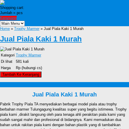
Shopping cart:
Jumlah =
pcs
Keranjang
Home
»
Trophy Marmer
» Jual Piala Kaki 1 Murah
Jual Piala Kaki 1 Murah
Kategori
Trophy Marmer
Di lihat
581 kali
Harga
Rp (hubungi cs)
Detail Produk Jual Piala Kaki 1 Murah
Jual Piala Kaki 1 Murah
Pabrik Trophy Piala TA menyediakan berbagai model piala atau trophy
berbahan marmer Tulungagung kwalitas super yang begitu istimewa. Trophy
piala kami ,dirakit langsung oleh para tenaga ahli perakitan piala kami yang
sudah sangat mahir dan profesional di bidangnya. Kami memadukan dua
bahan untuk rakitan piala kami dengan bahan plastik yang di tambahkan