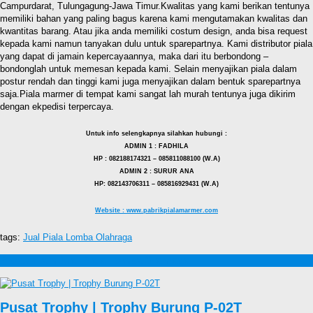
Campurdarat, Tulungagung-Jawa Timur.Kwalitas yang kami berikan tentunya
memiliki bahan yang paling bagus karena kami mengutamakan kwalitas dan
kwantitas barang. Atau jika anda memiliki costum design, anda bisa request
kepada kami namun tanyakan dulu untuk sparepartnya. Kami distributor piala
yang dapat di jamain kepercayaannya, maka dari itu berbondong –
bondonglah untuk memesan kepada kami. Selain menyajikan piala dalam
postur rendah dan tinggi kami juga menyajikan dalam bentuk sparepartnya
saja.Piala marmer di tempat kami sangat lah murah tentunya juga dikirim
dengan ekpedisi terpercaya.
Untuk info selengkapnya silahkan hubungi :
ADMIN 1 : FADHILA
HP : 082188174321 – 085811088100 (W.A)
ADMIN 2 : SURUR ANA
HP: 082143706311 – 085816929431 (W.A)
Website : www.pabrikpialamarmer.com
tags:
Jual Piala Lomba Olahraga
Produk lain Jual Piala Lomba Olahraga
Pusat Trophy | Trophy Burung P-02T