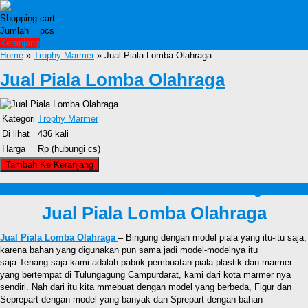
Shopping cart:
Jumlah =
pcs
Keranjang
Home
»
Trophy Marmer
» Jual Piala Lomba Olahraga
Jual Piala Lomba Olahraga
Kategori
Trophy Marmer
Di lihat
436 kali
Harga
Rp (hubungi cs)
Detail Produk Jual Piala Lomba Olahraga
Jual Piala Lomba Olahraga
Jual Piala Lomba Olahraga
– Bingung dengan model piala yang itu-itu saja,
karena bahan yang digunakan pun sama jadi model-modelnya itu
saja.Tenang saja kami adalah pabrik pembuatan piala plastik dan marmer
yang bertempat di Tulungagung Campurdarat, kami dari kota marmer nya
sendiri. Nah dari itu kita mmebuat dengan model yang berbeda, Figur dan
Seprepart dengan model yang banyak dan Sprepart dengan bahan