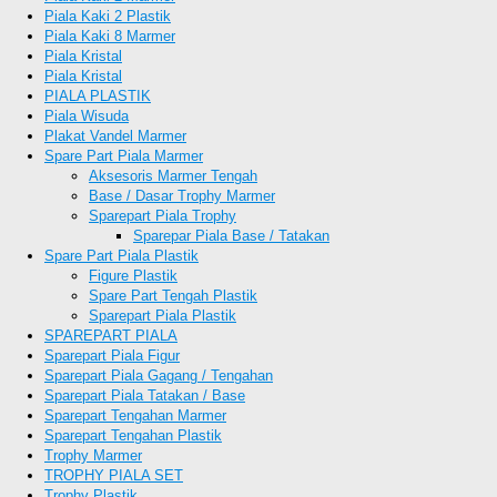
Piala Kaki 2 Plastik
Piala Kaki 8 Marmer
Piala Kristal
Piala Kristal
PIALA PLASTIK
Piala Wisuda
Plakat Vandel Marmer
Spare Part Piala Marmer
Aksesoris Marmer Tengah
Base / Dasar Trophy Marmer
Sparepart Piala Trophy
Sparepar Piala Base / Tatakan
Spare Part Piala Plastik
Figure Plastik
Spare Part Tengah Plastik
Sparepart Piala Plastik
SPAREPART PIALA
Sparepart Piala Figur
Sparepart Piala Gagang / Tengahan
Sparepart Piala Tatakan / Base
Sparepart Tengahan Marmer
Sparepart Tengahan Plastik
Trophy Marmer
TROPHY PIALA SET
Trophy Plastik