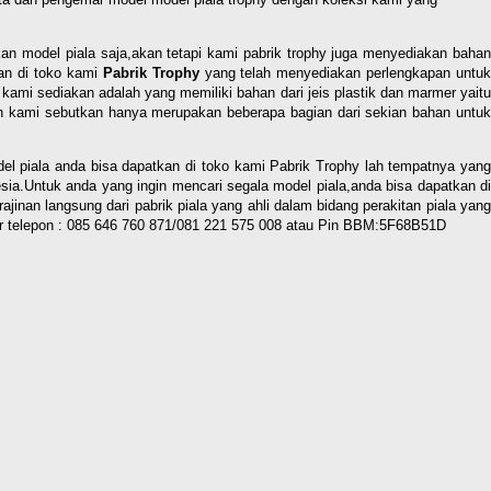
 model piala saja,akan tetapi kami pabrik trophy juga menyediakan baha
an di toko kami
Pabrik Trophy
yang telah menyediakan perlengkapan untu
kami sediakan adalah yang memiliki bahan dari jeis plastik dan marmer yaitu
telah kami sebutkan hanya merupakan beberapa bagian dari sekian bahan untuk
l piala anda bisa dapatkan di toko kami Pabrik Trophy lah tempatnya yang
ia.Untuk anda yang ingin mencari segala model piala,anda bisa dapatkan di
nan langsung dari pabrik piala yang ahli dalam bidang perakitan piala yang
er telepon : 085 646 760 871/081 221 575 008 atau Pin BBM:5F68B51D