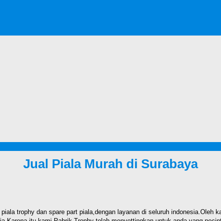
Jual Piala Murah di Surabaya
 piala trophy dan spare part piala,dengan layanan di seluruh indonesia.Oleh
sia.Karena itu kami Pabrik Trophy telah menyettingkan untuk anda yang peci