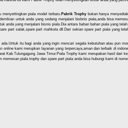
u menyettingkan piala model terbaru.
Pabrik Trophy
bukan hanya menyediakan
demikian untuk anda yang sedang menjalani bisbnis piala,anda bisa memes
k anda yang menjalani bisnis piala.Dia antara bahan bahan piala yang telah 
spare part salak,spare part mahkota dll.Dari sekian spare part piala yang 
da.Untuk itu bagi anda yang ingin mencari segala kebutuhan atau pun mode
 online kami merupkan layanan yang terpercaya,aman dan terbaik di indones
 Kab.Tulungagung Jawa Timur.Piala Trophy kami merupakan hasil dari keraji
n memesan piala trophy dan spare part piala anda bisa hubungi kami di nom