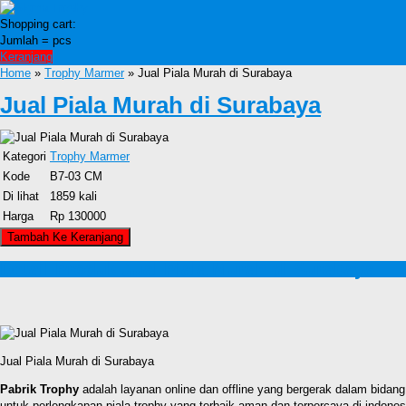
Shopping cart:
Jumlah =
pcs
Keranjang
Home
»
Trophy Marmer
» Jual Piala Murah di Surabaya
Jual Piala Murah di Surabaya
Kategori
Trophy Marmer
Kode
B7-03 CM
Di lihat
1859 kali
Harga
Rp 130000
Detail Produk Jual Piala Murah di Surabaya
Jual Piala Murah di Surabaya
Pabrik Trophy
adalah layanan online dan offline yang bergerak dalam bidang
untuk perlengkapan piala trophy yang terbaik,aman,dan terpercaya di indone