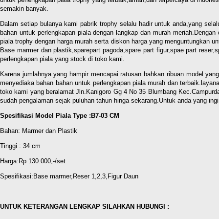
semakin banyak.
Dalam setiap bulanya kami pabrik trophy selalu hadir untuk anda,yang selal
bahan untuk perlengkapan piala dengan langkap dan murah meriah.Dengan 
piala trophy dengan harga murah serta diskon harga yang menguntungkan untu
Base marmer dan plastik,sparepart pagoda,spare part figur,spae part reser,
perlengkapan piala yang stock di toko kami.
Karena jumlahnya yang hampir mencapai ratusan bahkan ribuan model yang a
menyediaka bahan bahan untuk perlengkapan piala murah dan terbaik.layanan
toko kami yang beralamat Jln.Kanigoro Gg 4 No 35 Blumbang Kec.Campurdarat
sudah pengalaman sejak puluhan tahun hinga sekarang.Untuk anda yang ingi
Spesifikasi Model Piala Type :B7-03 CM
Bahan: Marmer dan Plastik
Tinggi : 34 cm
Harga:Rp 130.000,-/set
Spesifikasi:Base marmer,Reser 1,2,3,Figur Daun
UNTUK KETERANGAN LENGKAP SILAHKAN HUBUNGI :