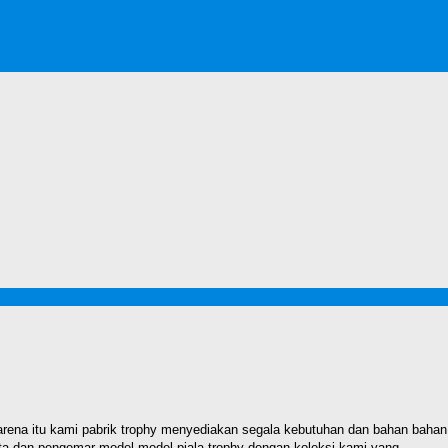
 karena itu kami pabrik trophy menyediakan segala kebutuhan dan bahan bahan
nta dan pengemar model model piala trophy dengan koleksi kami yang