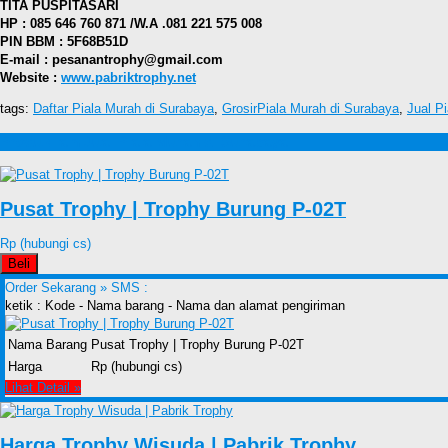
TITA PUSPITASARI
HP : 085 646 760 871 /W.A .081 221 575 008
PIN BBM : 5F68B51D
E-mail : pesanantrophy@gmail.com
Website :
www.pabriktrophy.net
tags:
Daftar Piala Murah di Surabaya
,
GrosirPiala Murah di Surabaya
,
Jual P
Produk lain Jual Piala Murah di Surabaya
Pusat Trophy | Trophy Burung P-02T
Rp (hubungi cs)
Beli
Order Sekarang »
SMS :
ketik : Kode - Nama barang - Nama dan alamat pengiriman
Nama Barang
Pusat Trophy | Trophy Burung P-02T
Harga
Rp (hubungi cs)
Lihat Detail »
Harga Trophy Wisuda | Pabrik Trophy