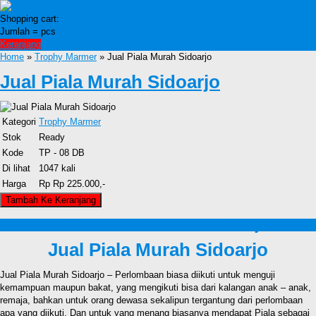
Shopping cart:
Jumlah =
pcs
Keranjang
Home
»
Trophy Marmer
» Jual Piala Murah Sidoarjo
Jual Piala Murah Sidoarjo
Kategori
Trophy Marmer
Stok
Ready
Kode
TP - 08 DB
Di lihat
1047 kali
Harga
Rp Rp 225.000,-
Detail Produk Jual Piala Murah Sidoarjo
Jual Piala Murah Sidoarjo
Jual Piala Murah Sidoarjo – Perlombaan biasa diikuti untuk menguji
kemampuan maupun bakat, yang mengikuti bisa dari kalangan anak – anak,
remaja, bahkan untuk orang dewasa sekalipun tergantung dari perlombaan
apa yang diikuti. Dan untuk yang menang biasanya mendapat Piala sebagai