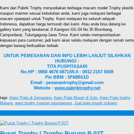
Kami dari Pabrik Trophy menyediakan berbagai macam model Trophy plastik
maupun marmer sesuai kebutuhan anda, kami juga melayani berbagai
macam sparepart untuk Trophy. Kami melayani ke seluruh wilayah
Indonesia, dapatkan harga termurah dari kami. Atau anda bisa datang ke
gallery kami yang beralamat Jl.Kanigoro GG.04 No.35 Blumbang,
Campurdarat, Tulungagung-Jawa Timur. Kami selalu memprioritaskan
kepuasan para customer, jadi kami akan selalu melayani dengan ramah serta
dengan barang berkualitas terbaik.
UNTUK PEMESANAN DAN INFO LEBIH LANJUT SILAHKAN
HUBUNGI :
TITA PUSPITASARI
No.HP : 0856 4676 0871/W.A : 0812 2157 5008
Pin BBM : 5F68B51D
Email : pesanantrophy@gmail.com
Website :
www.pabriktrophy.net
tags:
Agen Piala di Semarang
,
Agen Piala Murah di Solo
,
Agen Piala trophy
Malang
,
agen trophy marmer tulungagung
,
Jual piala murah sidoarjo
Produk lain Jual Piala Murah Sidoarjo
Pusat Trophy | Trophy Burung P-02T