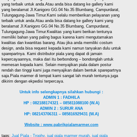
yang terbaik untuk anda.Atau anda bisa datang ke gallery kami
yang beralamat Jl.Kanigoro GG.04 No.35 Blumbang, Campurdarat,
Tulungagung-Jawa Timur.Kami selalu memberikan pelayanan yang
terbaik untuk anda.Atau anda bisa datang ke gallery kami yang
beralamat Jl.Kanigoro GG.04 No.35 Blumbang, Campurdarat,
Tulungagung-Jawa Timur.Kwalitas yang kami berikan tentunya
memiliki bahan yang paling bagus karena kami mengutamakan
kwalitas dan kwantitas barang. Atau jika anda memiliki costum
design, anda bisa request kepada kami namun tanyakan dulu untuk
sparepartnya. Kami distributor piala yang dapat di jamain
kepercayaannya, maka dari itu berbondong – bondonglah untuk
memesan kepada kami. Selain menyajikan piala dalam postur
rendah dan tinggi kami juga menyajikan dalam bentuk sparepartnya
saja.Piala marmer di tempat kami sangat lah murah tentunya juga
dikirim dengan ekpedisi terpercaya.
Untuk info selengkapnya silahkan hubungi :
ADMIN 1 : FADHILA
HP : 082188174321 – 085811088100 (W.A)
ADMIN 2 : SURUR ANA
HP: 082143706311 – 085816929431 (W.A)
Website : www.pabrikpialamarmer.com
tags:
Jual Piala - Trophy
,
jual piala marmer murah
,
jual piala