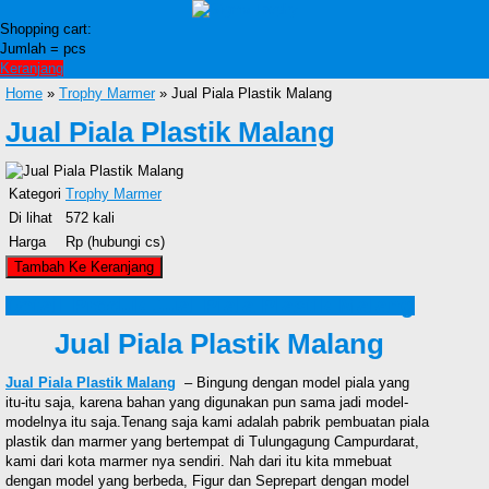
Shopping cart:
Jumlah =
pcs
Keranjang
Home
»
Trophy Marmer
» Jual Piala Plastik Malang
Jual Piala Plastik Malang
Kategori
Trophy Marmer
Di lihat
572 kali
Harga
Rp (hubungi cs)
Detail Produk Jual Piala Plastik Malang
Jual Piala Plastik Malang
Jual Piala Plastik Malang
– Bingung dengan model piala yang
itu-itu saja, karena bahan yang digunakan pun sama jadi model-
modelnya itu saja.Tenang saja kami adalah pabrik pembuatan piala
plastik dan marmer yang bertempat di Tulungagung Campurdarat,
kami dari kota marmer nya sendiri. Nah dari itu kita mmebuat
dengan model yang berbeda, Figur dan Seprepart dengan model