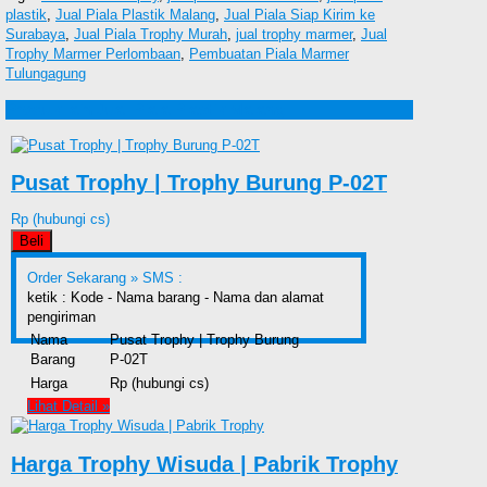
plastik
,
Jual Piala Plastik Malang
,
Jual Piala Siap Kirim ke
Surabaya
,
Jual Piala Trophy Murah
,
jual trophy marmer
,
Jual
Trophy Marmer Perlombaan
,
Pembuatan Piala Marmer
Tulungagung
Produk lain Jual Piala Plastik Malang
Pusat Trophy | Trophy Burung P-02T
Rp (hubungi cs)
Beli
Order Sekarang »
SMS :
ketik : Kode - Nama barang - Nama dan alamat
pengiriman
Nama
Pusat Trophy | Trophy Burung
Barang
P-02T
Harga
Rp (hubungi cs)
Lihat Detail »
Harga Trophy Wisuda | Pabrik Trophy