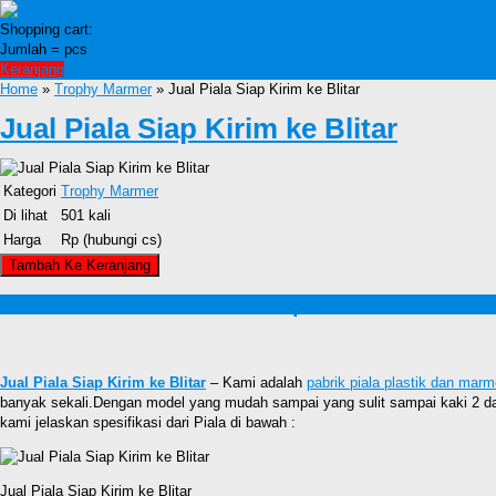
Shopping cart:
Jumlah =
pcs
Keranjang
Home
»
Trophy Marmer
» Jual Piala Siap Kirim ke Blitar
Jual Piala Siap Kirim ke Blitar
Kategori
Trophy Marmer
Di lihat
501 kali
Harga
Rp (hubungi cs)
Detail Produk Jual Piala Siap Kirim ke Blitar
Jual Piala Siap Kirim ke Blitar
– Kami adalah
pabrik piala plastik dan marm
banyak sekali.Dengan model yang mudah sampai yang sulit sampai kaki 2 dan
kami jelaskan spesifikasi dari Piala di bawah :
Jual Piala Siap Kirim ke Blitar