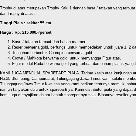
Trophy di atas merupakan Trophy Kaki 1 dengan base / tatakan yang terbuat d
dari Trophy di atas :
Tinggi Piala : sekitar 55 cm.
Harga : Rp. 215.000,-/perset.
Base / tatakan terbuat dari bahan marmer.
Reser berwarna gold, berfungsi untuk membedakan untuk juara 1, 2 da
Tengahan berbentuk Champion berwarna gold.
Crown / Mahkota berwarna gold, untuk menyangga Figur atas.
Figur model Roda berwarna gold yang terbuat dari bahan plastik yang t
KAMI JUGA MENJUAL SPAREPART PIALA. Terima kasih atas kunjungan anda di 
No.35 Blumbang, Campurdarat, Tulungagung-Jawa Timur.Kami selalu memberi
Tulungagung-Jawa Timur.Kwalitas yang kami berikan tentunya memiliki baha
namun tanyakan dulu untuk sparepartnya. Kami distributor piala yang dapat
kami juga menyajikan dalam bentuk sparepartnya saja. Biasanya reseller ya