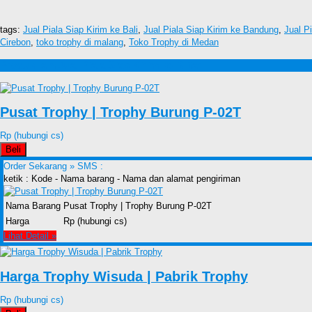
tags:
Jual Piala Siap Kirim ke Bali
,
Jual Piala Siap Kirim ke Bandung
,
Jual P
Cirebon
,
toko trophy di malang
,
Toko Trophy di Medan
Produk lain Jual Piala Siap Kirim ke Blitar
Pusat Trophy | Trophy Burung P-02T
Rp (hubungi cs)
Beli
Order Sekarang »
SMS :
ketik : Kode - Nama barang - Nama dan alamat pengiriman
Nama Barang
Pusat Trophy | Trophy Burung P-02T
Harga
Rp (hubungi cs)
Lihat Detail »
Harga Trophy Wisuda | Pabrik Trophy
Rp (hubungi cs)