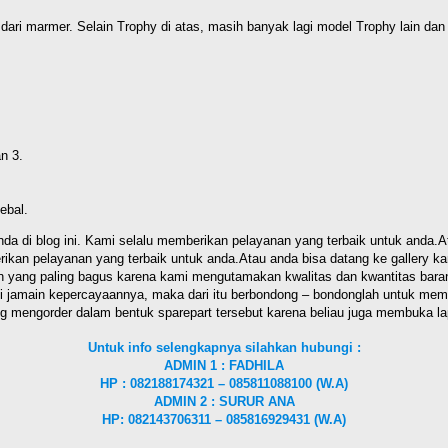
ari marmer. Selain Trophy di atas, masih banyak lagi model Trophy lain dan t
n 3.
ebal.
blog ini. Kami selalu memberikan pelayanan yang terbaik untuk anda.Atau
kan pelayanan yang terbaik untuk anda.Atau anda bisa datang ke gallery k
n yang paling bagus karena kami mengutamakan kwalitas dan kwantitas baran
 di jamain kepercayaannya, maka dari itu berbondong – bondonglah untuk mem
ng mengorder dalam bentuk sparepart tersebut karena beliau juga membuka l
Untuk info selengkapnya silahkan hubungi :
ADMIN 1 : FADHILA
HP : 082188174321 – 085811088100 (W.A)
ADMIN 2 : SURUR ANA
HP: 082143706311 – 085816929431 (W.A)