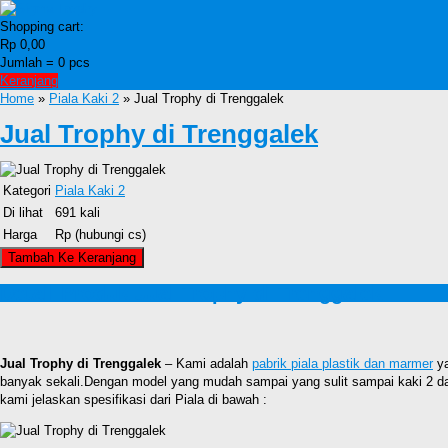
Shopping cart:
Rp 0,00
Jumlah =
0
pcs
Keranjang
Home
»
Piala Kaki 2
» Jual Trophy di Trenggalek
Jual Trophy di Trenggalek
Kategori
Piala Kaki 2
Di lihat
691 kali
Harga
Rp (hubungi cs)
Detail Produk Jual Trophy di Trenggalek
Jual Trophy di Trenggalek
– Kami adalah
pabrik piala plastik dan marmer
ya
banyak sekali.Dengan model yang mudah sampai yang sulit sampai kaki 2 dan
kami jelaskan spesifikasi dari Piala di bawah :