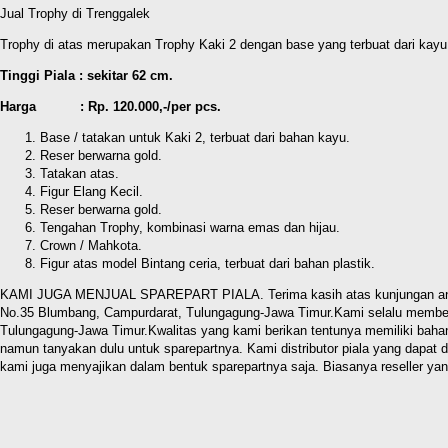
Jual Trophy di Trenggalek
Trophy di atas merupakan Trophy Kaki 2 dengan base yang terbuat dari kayu. S
Tinggi Piala : sekitar 62 cm.
Harga : Rp. 120.000,-/per pcs.
Base / tatakan untuk Kaki 2, terbuat dari bahan kayu.
Reser berwarna gold.
Tatakan atas.
Figur Elang Kecil.
Reser berwarna gold.
Tengahan Trophy, kombinasi warna emas dan hijau.
Crown / Mahkota.
Figur atas model Bintang ceria, terbuat dari bahan plastik.
KAMI JUGA MENJUAL SPAREPART PIALA. Terima kasih atas kunjungan anda di 
No.35 Blumbang, Campurdarat, Tulungagung-Jawa Timur.Kami selalu memberi
Tulungagung-Jawa Timur.Kwalitas yang kami berikan tentunya memiliki baha
namun tanyakan dulu untuk sparepartnya. Kami distributor piala yang dapat
kami juga menyajikan dalam bentuk sparepartnya saja. Biasanya reseller ya