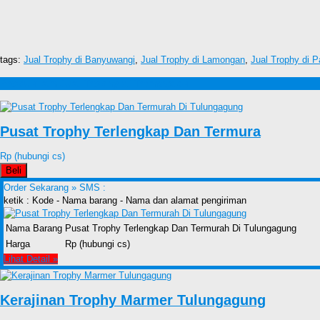
tags:
Jual Trophy di Banyuwangi
,
Jual Trophy di Lamongan
,
Jual Trophy di 
Produk lain Jual Trophy di Trenggalek
Pusat Trophy Terlengkap Dan Termura
Rp (hubungi cs)
Beli
Order Sekarang »
SMS :
ketik : Kode - Nama barang - Nama dan alamat pengiriman
Nama Barang
Pusat Trophy Terlengkap Dan Termurah Di Tulungagung
Harga
Rp (hubungi cs)
Lihat Detail »
Kerajinan Trophy Marmer Tulungagung