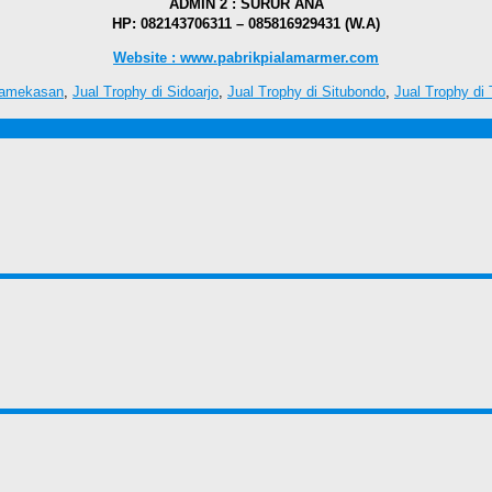
ADMIN 2 : SURUR ANA
HP: 082143706311 – 085816929431 (W.A)
Website : www.pabrikpialamarmer.com
Pamekasan
,
Jual Trophy di Sidoarjo
,
Jual Trophy di Situbondo
,
Jual Trophy di