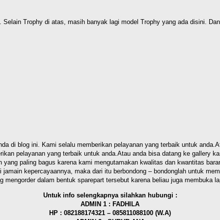
elain Trophy di atas, masih banyak lagi model Trophy yang ada disini. Dan be
blog ini. Kami selalu memberikan pelayanan yang terbaik untuk anda.Atau
kan pelayanan yang terbaik untuk anda.Atau anda bisa datang ke gallery k
n yang paling bagus karena kami mengutamakan kwalitas dan kwantitas baran
 di jamain kepercayaannya, maka dari itu berbondong – bondonglah untuk mem
ng mengorder dalam bentuk sparepart tersebut karena beliau juga membuka l
Untuk info selengkapnya silahkan hubungi :
ADMIN 1 : FADHILA
HP : 082188174321 – 085811088100 (W.A)