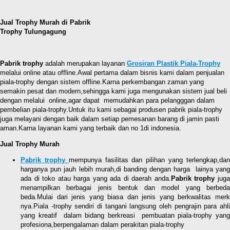
Jual Trophy Murah di Pabrik
Trophy Tulungagung
Pabrik trophy
adalah merupakan layanan
Grosiran Plastik Piala-Trophy
melalui online atau offline.Awal pertama dalam bisnis kami dalam penjualan
piala-trophy dengan sistem offline.Karna perkembangan zaman yang
semakin pesat dan modern,sehingga kami juga mengunakan sistem jual beli
dengan melalui online,agar dapat memudahkan para pelangggan dalam
pembelian piala-trophy.Untuk itu kami sebagai produsen pabrik piala-trophy
juga melayani dengan baik dalam setiap pemesanan barang di jamin pasti
aman.Karna layanan kami yang terbaik dan no 1di indonesia.
Jual Trophy Murah
Pabrik trophy
mempunya fasilitas dan pilihan yang terlengkap,da
harganya pun jauh lebih murah,di banding dengan harga lainya yang
ada di toko atau harga yang ada di daerah anda.
Pabrik trophy
jug
menampilkan berbagai jenis bentuk dan model yang berbeda
beda.Mulai dari jenis yang biasa dan jenis yang berkwalitas merk
nya.Piala -trophy sendiri di tangani langsung oleh pengrajin para ahli
yang kreatif dalam bidang berkreasi pembuatan piala-trophy yang
profesiona,berpengalaman dalam perakitan piala-trophy