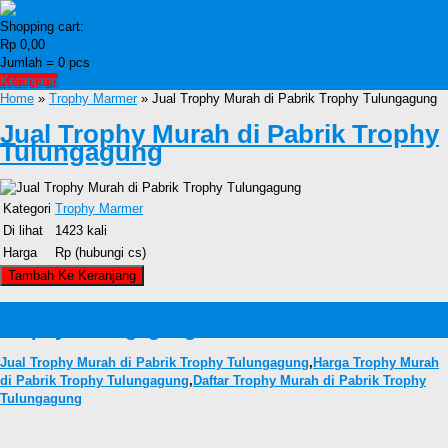
Shopping cart:
Rp 0,00
Jumlah =
0
pcs
Keranjang
Home
»
Trophy Marmer
» Jual Trophy Murah di Pabrik Trophy Tulungagung
Jual Trophy Murah di Pabrik Trophy
Tulungagung
Kategori
Trophy Marmer
Di lihat
1423 kali
Harga
Rp (hubungi cs)
Detail Produk Jual Trophy Murah di Pabrik
Trophy Tulungagung
Jual Trophy Murah di Pabrik Trophy Tulungagung
,
Harga Trophy Murah
di Pabrik Trophy Tulungagung
,
Daftar Trophy Murah di Pabrik Trophy
Tulungagung