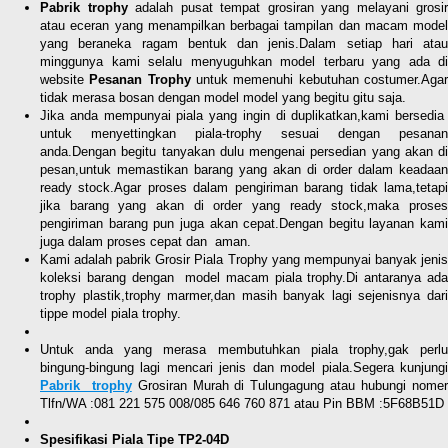
Pabrik trophy
adalah pusat tempat grosiran yang melayani grosir
atau eceran yang menampilkan berbagai tampilan dan macam model
yang beraneka ragam bentuk dan jenis.Dalam setiap hari atau
minggunya kami selalu menyuguhkan model terbaru yang ada di
website
Pesanan Trophy
untuk memenuhi kebutuhan costumer.Aga
tidak merasa bosan dengan model model yang begitu gitu saja.
Jika anda mempunyai piala yang ingin di duplikatkan,kami bersedia
untuk menyettingkan piala-trophy sesuai dengan pesanan
anda.Dengan begitu tanyakan dulu mengenai persedian yang akan di
pesan,untuk memastikan barang yang akan di order dalam keadaan
ready stock.Agar proses dalam pengiriman barang tidak lama,tetapi
jika barang yang akan di order yang ready stock,maka proses
pengiriman barang pun juga akan cepat.Dengan begitu layanan kami
juga dalam proses cepat dan aman.
Kami adalah pabrik Grosir Piala Trophy yang mempunyai banyak jenis
koleksi barang dengan model macam piala trophy.Di antaranya ada
trophy plastik,trophy marmer,dan masih banyak lagi sejenisnya dari
tippe model piala trophy.
Untuk anda yang merasa membutuhkan piala trophy,gak perlu
bingung-bingung lagi mencari jenis dan model piala.Segera kunjungi
Pabrik trophy
Grosiran Murah di Tulungagung atau hubungi nome
Tlfn/WA :081 221 575 008/085 646 760 871 atau Pin BBM :5F68B51D
Spesifikasi Piala Tipe TP2-04D