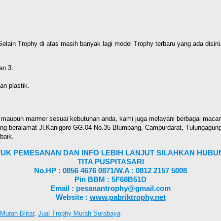
elain Trophy di atas masih banyak lagi model Trophy terbaru yang ada disini. 
an 3.
n plastik.
 maupun marmer sesuai kebutuhan anda, kami juga melayani berbagai macam 
yang beralamat Jl.Kanigoro GG.04 No.35 Blumbang, Campurdarat, Tulungagung
baik.
UK PEMESANAN DAN INFO LEBIH LANJUT SILAHKAN HUBUN
TITA PUSPITASARI
No.HP : 0856 4676 0871/W.A : 0812 2157 5008
Pin BBM : 5F68B51D
Email : pesanantrophy@gmail.com
Website :
www.pabriktrophy.net
 Murah Blitar
,
Jual Trophy Murah Surabaya