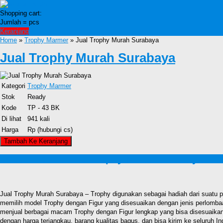
Shopping cart:
Jumlah =
pcs
Keranjang
Home
»
Trophy Marmer
» Jual Trophy Murah Surabaya
Jual Trophy Murah Surabaya
Kategori
Trophy Marmer
Stok
Ready
Kode
TP - 43 BK
Di lihat
941 kali
Harga
Rp (hubungi cs)
Detail Produk Jual Trophy Murah Surabaya
Jual Trophy Murah Surabaya – Trophy digunakan sebagai hadiah dari suatu pe
memilih model Trophy dengan Figur yang disesuaikan dengan jenis perlombaa
menjual berbagai macam Trophy dengan Figur lengkap yang bisa disesuaikan
dengan harga terjangkau, barang kualitas bagus, dan bisa kirim ke seluruh In