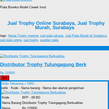
Piala Boneka Model Cewek Imut
Jual Trophy Online Surabaya, Jual Trophy
Murah, Surabaya
tags:
Harga Trophy marmer
,
jual piala jakarta
,
Jual Piala Murah di Surabaya
,
jual piala online
,
jual trophy
,
supplier piala
Produk lain Jual Trophy Online, Jual Trophy Murah, Surabaya
Distributor Trophy Tulungagung Berk
Rp 110000
Beli
Order Sekarang »
SMS :
ketik : Kode - Nama barang - Nama dan alamat pengiriman
Kode
BFP - 09 BD
Nama Barang
Distributor Trophy Tulungagung Berkualitas
Harga
Rp 110000