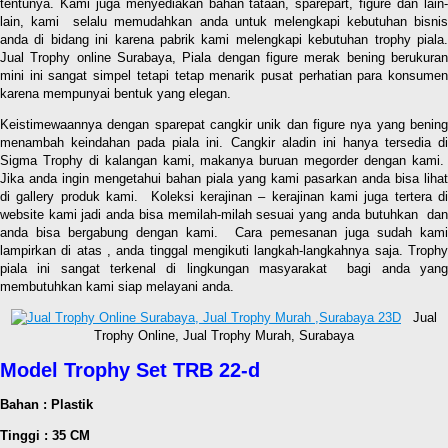
tentunya. Kami juga menyediakan bahan tataan, sparepart, figure dan lain-
lain, kami selalu memudahkan anda untuk melengkapi kebutuhan bisnis
anda di bidang ini karena pabrik kami melengkapi kebutuhan trophy piala.
Jual Trophy online Surabaya, Piala dengan figure merak bening berukuran
mini ini sangat simpel tetapi tetap menarik pusat perhatian para konsumen
karena mempunyai bentuk yang elegan.
Keistimewaannya dengan sparepat cangkir unik dan figure nya yang bening
menambah keindahan pada piala ini. Cangkir aladin ini hanya tersedia di
Sigma Trophy di kalangan kami, makanya buruan megorder dengan kami.
Jika anda ingin mengetahui bahan piala yang kami pasarkan anda bisa lihat
di gallery produk kami. Koleksi kerajinan – kerajinan kami juga tertera di
website kami jadi anda bisa memilah-milah sesuai yang anda butuhkan dan
anda bisa bergabung dengan kami. Cara pemesanan juga sudah kami
lampirkan di atas , anda tinggal mengikuti langkah-langkahnya saja. Trophy
piala ini sangat terkenal di lingkungan masyarakat bagi anda yang
membutuhkan kami siap melayani anda.
Jual
Trophy Online, Jual Trophy Murah, Surabaya
Model Trophy Set TRB 22-d
Bahan : Plastik
Tinggi : 35 CM