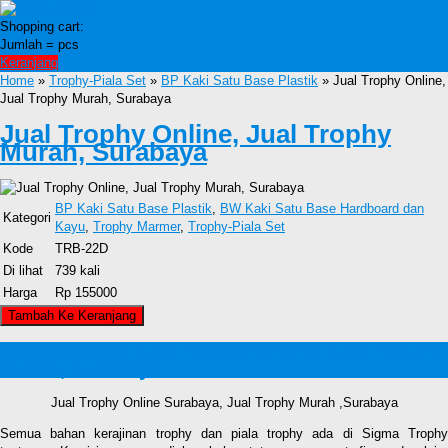
Shopping cart:
Jumlah =
pcs
Keranjang
Home
»
Trophy-Piala Set
»
BP Kaki Satu Base Plastik
» Jual Trophy Online,
Jual Trophy Murah, Surabaya
Jual Trophy Online, Jual Trophy
Murah, Surabaya
BP Kaki Satu Base Plastik
,
BW Kaki Satu Base Hardboard dan
Kategori
Kayu
,
Trophy Marmer
,
Trophy-Piala Set
Kode
TRB-22D
Di lihat
739 kali
Harga
Rp 155000
Detail Produk Jual Trophy Online, Jual Trophy
Murah, Surabaya
Jual Trophy Online Surabaya, Jual Trophy Murah ,Surabaya
Semua bahan kerajinan trophy dan piala trophy ada di Sigma Trophy