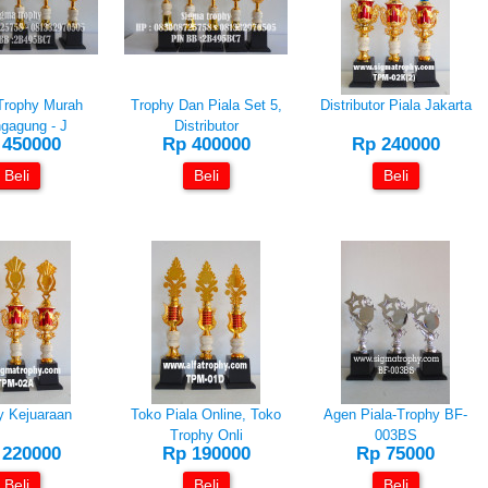
Trophy Murah
Trophy Dan Piala Set 5,
Distributor Piala Jakarta
gagung - J
Distributor
 450000
Rp 400000
Rp 240000
Beli
Beli
Beli
y Kejuaraan
Toko Piala Online, Toko
Agen Piala-Trophy BF-
Trophy Onli
003BS
 220000
Rp 190000
Rp 75000
Beli
Beli
Beli