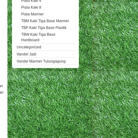
Piala Kaki 4
Piala Kaki 8
Piala Marmer
TBM Kaki Tiga Base Marmer
TBP Kaki Tiga Base Plastik
TBW Kaki Tiga Base
Hardboard
Uncategorized
Vandel Jadi
Vandel Marmer Tulungagung
an
an