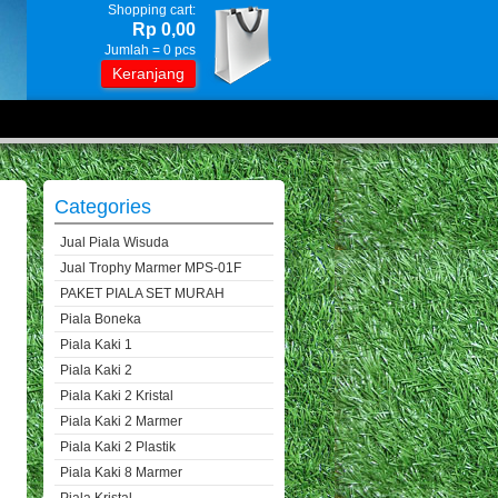
Shopping cart:
Rp 0,00
Jumlah =
0
pcs
Keranjang
Categories
Jual Piala Wisuda
Jual Trophy Marmer MPS-01F
PAKET PIALA SET MURAH
Piala Boneka
Piala Kaki 1
Piala Kaki 2
Piala Kaki 2 Kristal
Piala Kaki 2 Marmer
Piala Kaki 2 Plastik
Piala Kaki 8 Marmer