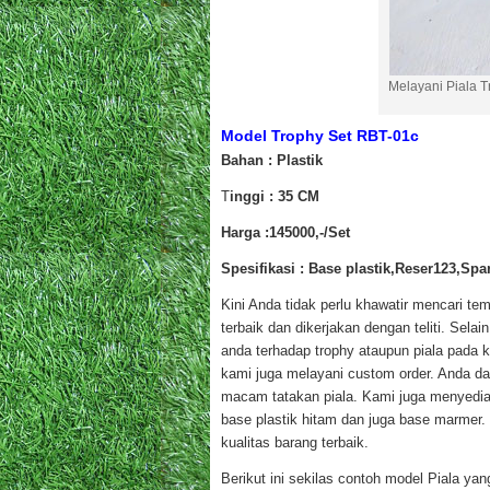
Melayani Piala 
Model Trophy Set RBT-01c
Bahan : Plastik
T
inggi : 35 CM
Harga :145000,-/Set
Spesifikasi : Base plastik,Reser123,Spa
Kini Anda tidak perlu khawatir mencari t
terbaik dan dikerjakan dengan teliti. Sel
anda terhadap trophy ataupun piala pada
kami juga melayani custom order. Anda d
macam tatakan piala. Kami juga menyedi
base plastik hitam dan juga base marmer.
kualitas barang terbaik.
Berikut ini sekilas contoh model Piala yang