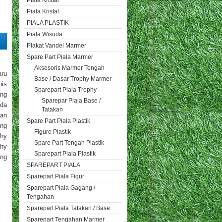
Piala Kristal
Piala Kristal
PIALA PLASTIK
Piala Wisuda
Plakat Vandel Marmer
Spare Part Piala Marmer
Aksesoris Marmer Tengah
aru
Base / Dasar Trophy Marmer
nis
Sparepart Piala Trophy
ang
Sparepar Piala Base /
nda
Tatakan
dan
Spare Part Piala Plastik
ang
Figure Plastik
phy
Spare Part Tengah Plastik
phy
Sparepart Piala Plastik
ang
SPAREPART PIALA
Sparepart Piala Figur
Sparepart Piala Gagang /
Tengahan
Sparepart Piala Tatakan / Base
Sparepart Tengahan Marmer