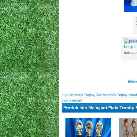
harga pi
Mela
tags:
Asesoris Trophy
,
Jual Asesoris Trophy Mura
trophy murah
Produk lain Melayani Piala Trophy