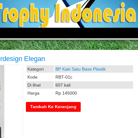
se Plastik
» Melayani Piala Trophy Berdesign Elegan
erdesign Elegan
Kategori
BP Kaki Satu Base Plastik
Kode
RBT-01c
Di lihat
607 kali
Harga
Rp 145000