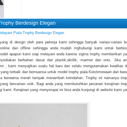
 Trophy Berdesign Elegan
elayani Piala Trophy Berdesign Elegan
ang di design oleh para pekerja kami sehingga banyak variasi-variasi b
 online dan offline sehingga anda mudah mghubungi kami untuk berbis
del apapun kami siap melayani anda karena sigma trophy memberikan y
yediakan berbahan dasar dari plastik,akrilik, marmer dan onix. Jika a
ami , kami menyajikan suatu hal baru dan selalu mengutamakan kwalitas 
 yang terbaik dan bernuansa untuk model trophy piala.Keistimewaan dari bar
knya berwarna merah tampak menambah keindahan. Trophy ini namanya tro
s yang bervariasi unik. Bagi anda yang membutuhkan pesanan kerajinan tro
i kami. Kerajinan yang menyerupai ini bisa anda kunjungi di website kami y