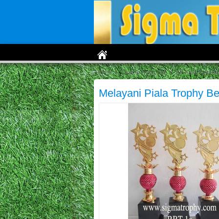
Home
»
Trophy-Piala Set
»
BP Kaki Satu Ba
Melayani Piala Trophy B