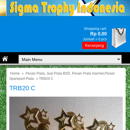
Shopping cart:
Rp 0,00
Jumlah =
0
pcs
Keranjang
Home
»
Pesan Piala, Jual Piala BSD, Pesan Piala marmer,Pesan
Sparepart Piala
» TRB20 C
TRB20 C