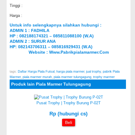
Tinggi :
Harga :
Untuk info selengkapnya silahkan hubungi :
ADMIN 1 : FADHILA
HP : 082188174321 – 085811088100 (W.A)
ADMIN 2 : SURUR ANA
HP: 082143706311 – 085816929431 (W.A)
Website :
Www.pabrikpialamarmer.com
tags:
Daftar Harga Piala Futsal
,
harga piala marmer
,
jual trophy
,
pabrik Piala
Marmer
,
piala marmer murah
,
piala marmer tulungagung
,
trophy marmer
Produk lain Piala Marmer Tulungagung
Pusat Trophy | Trophy Burung P-02T
Rp (hubungi cs)
Beli