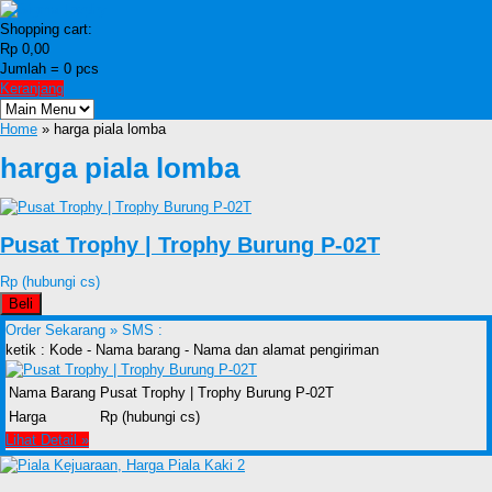
Shopping cart:
Rp 0,00
Jumlah =
0
pcs
Keranjang
Home
» harga piala lomba
harga piala lomba
Pusat Trophy | Trophy Burung P-02T
Rp (hubungi cs)
Beli
Order Sekarang »
SMS :
ketik : Kode - Nama barang - Nama dan alamat pengiriman
Nama Barang
Pusat Trophy | Trophy Burung P-02T
Harga
Rp (hubungi cs)
Lihat Detail »