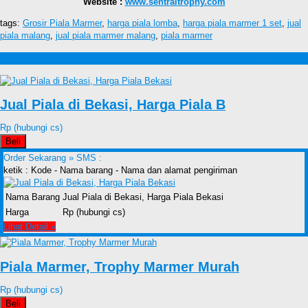
Website :
www.sentraltrophy.com
tags:
Grosir Piala Marmer
,
harga piala lomba
,
harga piala marmer 1 set
,
jual
piala malang
,
jual piala marmer malang
,
piala marmer
Produk lain Jual Piala Malang, Harga Piala Marmer 1 Set
Jual Piala di Bekasi, Harga Piala B
Rp (hubungi cs)
Beli
Order Sekarang »
SMS :
ketik : Kode - Nama barang - Nama dan alamat pengiriman
Nama Barang
Jual Piala di Bekasi, Harga Piala Bekasi
Harga
Rp (hubungi cs)
Lihat Detail »
Piala Marmer, Trophy Marmer Murah
Rp (hubungi cs)
Beli