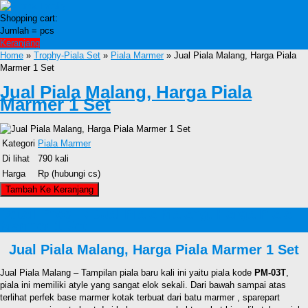
Shopping cart:
Jumlah =
pcs
Keranjang
Home
»
Trophy-Piala Set
»
Piala Marmer
» Jual Piala Malang, Harga Piala
Marmer 1 Set
Jual Piala Malang, Harga Piala
Marmer 1 Set
Kategori
Piala Marmer
Di lihat
790 kali
Harga
Rp (hubungi cs)
Detail Produk Jual Piala Malang, Harga Piala
Marmer 1 Set
Jual Piala Malang, Harga Piala Marmer 1 Set
Jual Piala Malang – Tampilan piala baru kali ini yaitu piala kode
PM-03T
,
piala ini memiliki atyle yang sangat elok sekali. Dari bawah sampai atas
terlihat perfek base marmer kotak terbuat dari batu marmer , sparepart