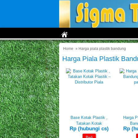
Home
» Harga piala plastik bandung
Harga Piala Plastik Ban
Base Kotak Plastik ,
Harga Pi
Tatakan Kotak
Ban
Rp (hubungi cs)
Rp (h
Beli