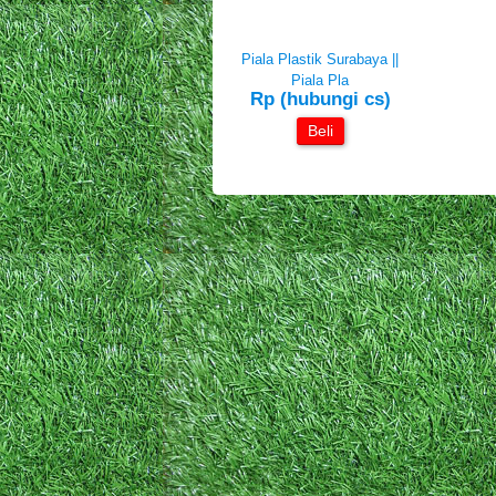
Piala Plastik Surabaya ||
Piala Pla
Rp (hubungi cs)
Beli