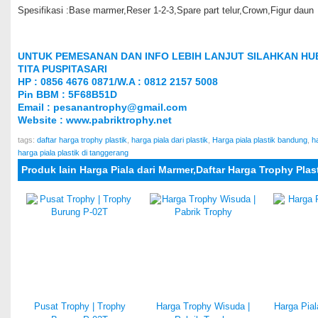
Spesifikasi :Base marmer,Reser 1-2-3,Spare part telur,Crown,Figur daun
UNTUK PEMESANAN DAN INFO LEBIH LANJUT SILAHKAN HUB
TITA PUSPITASARI
HP : 0856 4676 0871/W.A : 0812 2157 5008
Pin BBM : 5F68B51D
Email : pesanantrophy@gmail.com
Website : www.pabriktrophy.net
tags:
daftar harga trophy plastik
,
harga piala dari plastik
,
Harga piala plastik bandung
,
ha
harga piala plastik di tanggerang
Produk lain Harga Piala dari Marmer,Daftar Harga Trophy Plas
Pusat Trophy | Trophy
Harga Trophy Wisuda |
Harga Pia