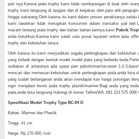
part nya.Karena piala trophy kami tidak sembarangan di buat oleh orang
trophy kami langsung di tangani dan di kerjakan oleh para ahli pengra
hingga sekarang.Oleh karena itu kami dalam proses perakitanya selalu k
kami tawarkan tidak merugikan konsumen dalam transaksi jual beli.
macam tentang piala trophy dan bahan bahan lainnya,kami
Pabrik Trop
anda butuhkan.Karena kami salah satu pusat layanan online atau offl
trophy dan kebutuhan lainya.
Oleh karena itu kami menyedikan segala perlengkapan dan kebutuhan un
yang terbaik dengan bentuk model model piala yang berbeda beda.Perl
sediakan di antaranya ada spare part palstik/marmer,reser 1-2-3,base/
mencari dan memesan kebutuhan untuk perlengkapan piala,anda bisa 
yang sudah berlanganan anda akan mendapat kan harga potongan den
ingin menjalani bisnis piala trophy plastik/marmer.Bagi anda yang se
piala,anda bisa langsung hubungi di nomer Telfon/WA :081 221 575 008
Spesifikasi Model Trophy Type BC-04 D
Bahan :Marmer dan Plastik
Tinggi :41 cm
Harga :Rp 170.000,-/set