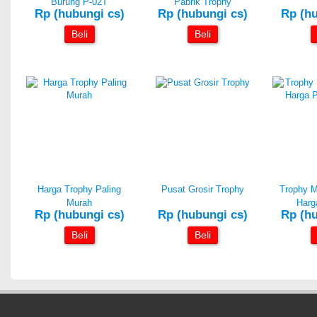
Burung P-02T
Pabrik Trophy
Rp (hubungi cs)
Rp (hubungi cs)
Rp (hu
Beli
Beli
Harga Trophy Paling
Pusat Grosir Trophy
Trophy M
Murah
Harg
Rp (hubungi cs)
Rp (hubungi cs)
Rp (hu
Beli
Beli