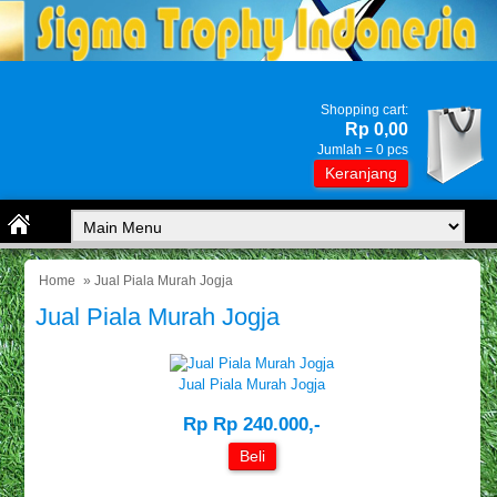
Shopping cart:
Rp 0,00
Jumlah =
0
pcs
Keranjang
Home
» Jual Piala Murah Jogja
Jual Piala Murah Jogja
Jual Piala Murah Jogja
Rp Rp 240.000,-
Beli