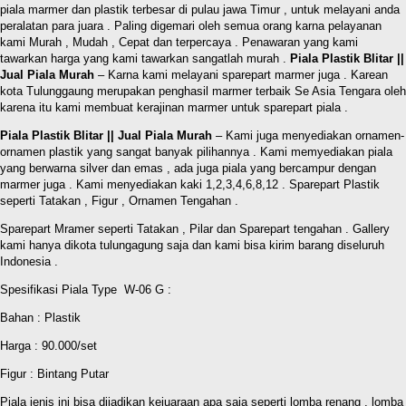
piala marmer dan plastik terbesar di pulau jawa Timur , untuk melayani anda
peralatan para juara . Paling digemari oleh semua orang karna pelayanan
kami Murah , Mudah , Cepat dan terpercaya . Penawaran yang kami
tawarkan harga yang kami tawarkan sangatlah murah .
Piala Plastik Blitar ||
Jual Piala Murah
– Karna kami melayani sparepart marmer juga . Karean
kota Tulunggaung merupakan penghasil marmer terbaik Se Asia Tengara oleh
karena itu kami membuat kerajinan marmer untuk sparepart piala .
Piala Plastik Blitar || Jual Piala Murah
– Kami juga menyediakan ornamen-
ornamen plastik yang sangat banyak pilihannya . Kami memyediakan piala
yang berwarna silver dan emas , ada juga piala yang bercampur dengan
marmer juga . Kami menyediakan kaki 1,2,3,4,6,8,12 . Sparepart Plastik
seperti Tatakan , Figur , Ornamen Tengahan .
Sparepart Mramer seperti Tatakan , Pilar dan Sparepart tengahan . Gallery
kami hanya dikota tulungagung saja dan kami bisa kirim barang diseluruh
Indonesia .
Spesifikasi Piala Type W-06 G :
Bahan : Plastik
Harga : 90.000/set
Figur : Bintang Putar
Piala jenis ini bisa dijadikan kejuaraan apa saja seperti lomba renang , lomba