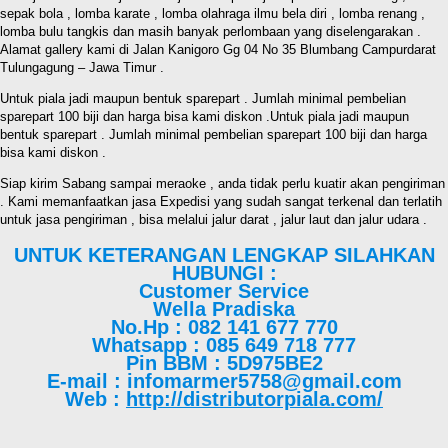
sepak bola , lomba karate , lomba olahraga ilmu bela diri , lomba renang ,
lomba bulu tangkis dan masih banyak perlombaan yang diselengarakan .
Alamat gallery kami di Jalan Kanigoro Gg 04 No 35 Blumbang Campurdarat
Tulungagung – Jawa Timur .
Untuk piala jadi maupun bentuk sparepart . Jumlah minimal pembelian
sparepart 100 biji dan harga bisa kami diskon .Untuk piala jadi maupun
bentuk sparepart . Jumlah minimal pembelian sparepart 100 biji dan harga
bisa kami diskon .
Siap kirim Sabang sampai meraoke , anda tidak perlu kuatir akan pengiriman
. Kami memanfaatkan jasa Expedisi yang sudah sangat terkenal dan terlatih
untuk jasa pengiriman , bisa melalui jalur darat , jalur laut dan jalur udara .
UNTUK KETERANGAN LENGKAP SILAHKAN
HUBUNGI :
Customer Service
Wella Pradiska
No.Hp : 082 141 677 770
Whatsapp : 085 649 718 777
Pin BBM : 5D975BE2
E-mail : infomarmer5758@gmail.com
Web :
http://distributorpiala.com/