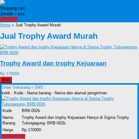
Shopping cart:
Jumlah =
pcs
Keranjang
Home
» Jual Trophy Award Murah
Jual Trophy Award Murah
Trophy Award dan trophy Kejuaraan
Rp 170000
Beli
Order Sekarang »
SMS :
ketik : Kode - Nama barang - Nama dan alamat pengiriman
Kode
BRB-002b
Nama
Trophy Award dan trophy Kejuaraan Hanya di Sigma Trophy
Barang
Tulungagung- BRB-002b
Harga
Rp 170000
Lihat Detail »