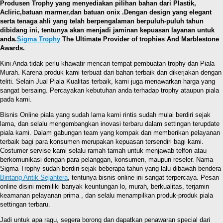
Produsen Trophy yang menyediakan pilihan bahan dari Plastik,
Acliric,batuan marmer,dan batuan onix .Dengan design yang elegant
serta tenaga ahli yang telah berpengalaman berpuluh-puluh tahun
dibidang ini, tentunya akan menjadi jaminan kepuasan layanan untuk
anda.
Sigma Trophy
The Ultimate Provider of trophies And Marblestone
Awards.
Kini Anda tidak perlu khawatir mencari tempat pembuatan trophy dan Piala
Murah. Karena produk kami terbuat dari bahan terbaik dan dikerjakan dengan
teliti. Selain Jual Piala Kualitas terbaik, kami juga menawarkan harga yang
sangat bersaing. Percayakan kebutuhan anda terhadap trophy ataupun piala
pada kami.
Bisnis Online piala yang sudah lama kami rintis sudah mulai berdiri sejak
lama, dan selalu mengembangkan inovasi terbaru dalam settingan terupdate
piala kami. Dalam gabungan team yang kompak dan memberikan pelayanan
terbaik bagi para konsumen merupakan kepuasan tersendiri bagi kami.
Costumer servise kami selalu ramah tamah untuk menjawab telfon atau
berkomunikasi dengan para pelanggan, konsumen, maupun reseler. Nama
Sigma Trophy sudah berdiri sejak beberapa tahun yang lalu dibawah bendera
Bintang Antik Sejahtera
, tentunya bisnis online ini sangat terpercaya. Pesan
online disini memiliki banyak keuntungan lo, murah, berkualitas, terjamin
keamanan pelayanan prima , dan selalu menampilkan produk-produk piala
settingan terbaru.
Jadi untuk apa ragu, segera borong dan dapatkan penawaran special dari