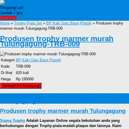
Shopping cart:
Jumlah =
pcs
Keranjang
Home
»
Trophy-Piala Set
»
BP Kaki Satu Base Plastik
» Produsen trophy
marmer murah Tulungagung-TRB-009
Produsen trophy marmer murah
Tulungagung-TRB-009
Kategori
BP Kaki Satu Base Plastik
Kode
TRB-009
Di lihat
620 kali
Harga
Rp 195000
Detail Produk Produsen trophy marmer murah
Tulungagung-TRB-009
Produsen trophy marmer murah Tulungagung
Sigma Trophy
Adalah Layanan Online segala kebutuhan anda yang
berhubungan dengan Trophy-piala-medali-plaque dan lainnya. Kami