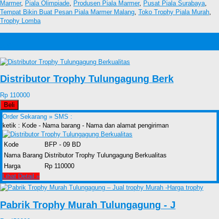
Marmer
,
Piala Olimpiade
,
Produsen Piala Marmer
,
Pusat Piala Surabaya
,
Tempat Bikin Buat Pesan Piala Marmer Malang
,
Toko Trophy Piala Murah
,
Trophy Lomba
Produk lain Produsen trophy marmer murah Tulungagung-TRB-
009
Distributor Trophy Tulungagung Berk
Rp 110000
Beli
Order Sekarang »
SMS :
ketik : Kode - Nama barang - Nama dan alamat pengiriman
Kode
BFP - 09 BD
Nama Barang
Distributor Trophy Tulungagung Berkualitas
Harga
Rp 110000
Lihat Detail »
Pabrik Trophy Murah Tulungagung - J