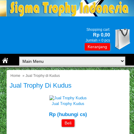
Shopping cart:
Rp 0,00
Jumlah =
0
pcs
Keranjang
Home
» Jual Trophy di Kudus
Jual Trophy Di Kudus
Jual Trophy Kudus
Rp (hubungi cs)
Beli