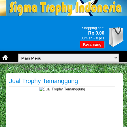
Shopping cart:
Rp 0,00
Jumlah =
0
pcs
Keranjang
Home
»
Trophy-Piala Set
»
Piala Marmer
» Jual Trophy Temanggung
Jual Trophy Temanggung