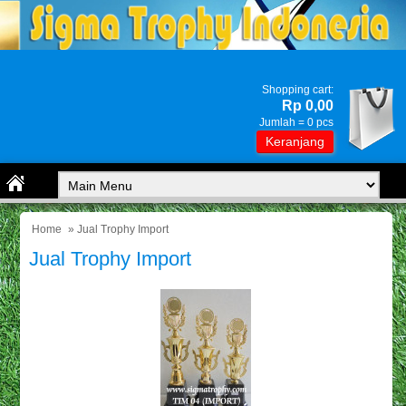
Shopping cart:
Rp 0,00
Jumlah =
0
pcs
Keranjang
Home
» Jual Trophy Import
Jual Trophy Import