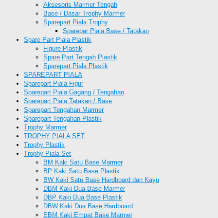
Aksesoris Marmer Tengah
Base / Dasar Trophy Marmer
Sparepart Piala Trophy
Sparepar Piala Base / Tatakan
Spare Part Piala Plastik
Figure Plastik
Spare Part Tengah Plastik
Sparepart Piala Plastik
SPAREPART PIALA
Sparepart Piala Figur
Sparepart Piala Gagang / Tengahan
Sparepart Piala Tatakan / Base
Sparepart Tengahan Marmer
Sparepart Tengahan Plastik
Trophy Marmer
TROPHY PIALA SET
Trophy Plastik
Trophy-Piala Set
BM Kaki Satu Base Marmer
BP Kaki Satu Base Plastik
BW Kaki Satu Base Hardboard dan Kayu
DBM Kaki Dua Base Marmer
DBP Kaki Dua Base Plastik
DBW Kaki Dua Base Hardboard
EBM Kaki Empat Base Marmer