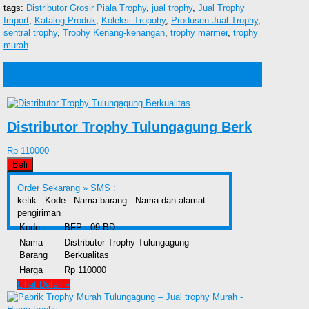
tags:
Distributor Grosir Piala Trophy
,
jual trophy
,
Jual Trophy
Import
,
Katalog Produk
,
Koleksi Tropohy
,
Produsen Jual Trophy
,
sentral trophy
,
Trophy Kenang-kenangan
,
trophy marmer
,
trophy
murah
Produk lain Sentral Trophy , Koleksi Tropohy, Jual
Trophy Import
Distributor Trophy Tulungagung Berk
Rp 110000
Beli
Order Sekarang »
SMS :
ketik : Kode - Nama barang - Nama dan alamat
pengiriman
Kode
BFP - 09 BD
Nama
Distributor Trophy Tulungagung
Barang
Berkualitas
Harga
Rp 110000
Lihat Detail »