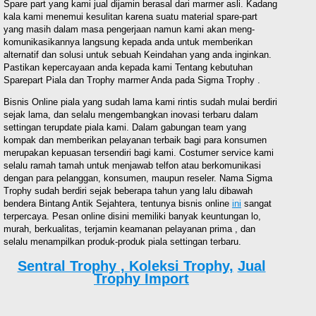
Spare part yang kami jual dijamin berasal dari marmer asli. Kadang
kala kami menemui kesulitan karena suatu material spare-part
yang masih dalam masa pengerjaan namun kami akan meng-
komunikasikannya langsung kepada anda untuk memberikan
alternatif dan solusi untuk sebuah Keindahan yang anda inginkan.
Pastikan kepercayaan anda kepada kami Tentang kebutuhan
Sparepart Piala dan Trophy marmer Anda pada Sigma Trophy .
Bisnis Online piala yang sudah lama kami rintis sudah mulai berdiri
sejak lama, dan selalu mengembangkan inovasi terbaru dalam
settingan terupdate piala kami. Dalam gabungan team yang
kompak dan memberikan pelayanan terbaik bagi para konsumen
merupakan kepuasan tersendiri bagi kami. Costumer service kami
selalu ramah tamah untuk menjawab telfon atau berkomunikasi
dengan para pelanggan, konsumen, maupun reseler. Nama Sigma
Trophy sudah berdiri sejak beberapa tahun yang lalu dibawah
bendera Bintang Antik Sejahtera, tentunya bisnis online
ini
sangat
terpercaya. Pesan online disini memiliki banyak keuntungan lo,
murah, berkualitas, terjamin keamanan pelayanan prima , dan
selalu menampilkan produk-produk piala settingan terbaru.
Sentral Trophy ,
Koleksi Trophy,
Jual
Trophy Import