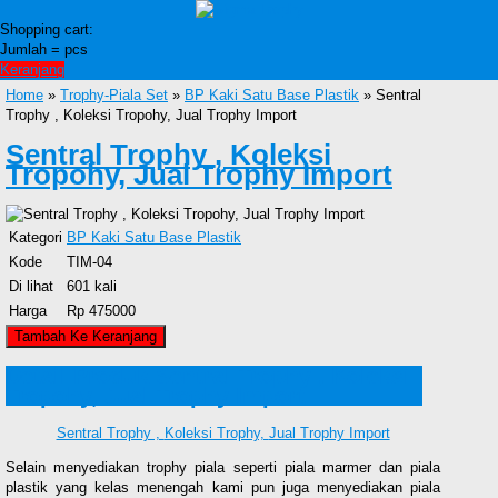
Shopping cart:
Jumlah =
pcs
Keranjang
Home
»
Trophy-Piala Set
»
BP Kaki Satu Base Plastik
» Sentral
Trophy , Koleksi Tropohy, Jual Trophy Import
Sentral Trophy , Koleksi
Tropohy, Jual Trophy Import
Kategori
BP Kaki Satu Base Plastik
Kode
TIM-04
Di lihat
601 kali
Harga
Rp 475000
Detail Produk Sentral Trophy , Koleksi
Tropohy, Jual Trophy Import
Sentral Trophy ,
Koleksi Trophy,
Jual Trophy Import
Selain menyediakan trophy piala seperti piala marmer dan piala
plastik yang kelas menengah kami pun juga menyediakan piala