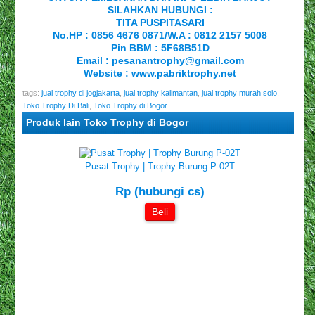
SILAHKAN HUBUNGI :
TITA PUSPITASARI
No.HP : 0856 4676 0871/W.A : 0812 2157 5008
Pin BBM : 5F68B51D
Email : pesanantrophy@gmail.com
Website :
www.pabriktrophy.net
tags:
jual trophy di jogjakarta
,
jual trophy kalimantan
,
jual trophy murah solo
,
Toko Trophy Di Bali
,
Toko Trophy di Bogor
Produk lain Toko Trophy di Bogor
Pusat Trophy | Trophy Burung P-02T
Rp (hubungi cs)
Beli