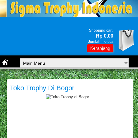
Shopping cart:
Rp 0,00
Jumlah =
0
pcs
Keranjang
Home
»
Trophy Marmer
» Toko Trophy di Bogor
Toko Trophy Di Bogor