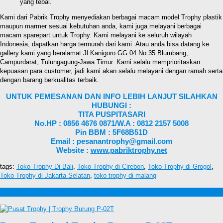
yang tebal.
Kami dari Pabrik Trophy menyediakan berbagai macam model Trophy plastik
maupun marmer sesuai kebutuhan anda, kami juga melayani berbagai
macam sparepart untuk Trophy. Kami melayani ke seluruh wilayah
Indonesia, dapatkan harga termurah dari kami. Atau anda bisa datang ke
gallery kami yang beralamat Jl.Kanigoro GG.04 No.35 Blumbang,
Campurdarat, Tulungagung-Jawa Timur. Kami selalu memprioritaskan
kepuasan para customer, jadi kami akan selalu melayani dengan ramah serta
dengan barang berkualitas terbaik.
UNTUK PEMESANAN DAN INFO LEBIH LANJUT SILAHKAN
HUBUNGI :
TITA PUSPITASARI
No.HP : 0856 4676 0871/W.A : 0812 2157 5008
Pin BBM : 5F68B51D
Email : pesanantrophy@gmail.com
Website :
www.pabriktrophy.net
tags:
Toko Trophy Di Bali
,
Toko Trophy di Cirebon
,
Toko Trophy di Grogol
,
Toko Trophy di Jakarta Selatan
,
toko trophy di malang
Produk lain Toko Trophy di Grogol