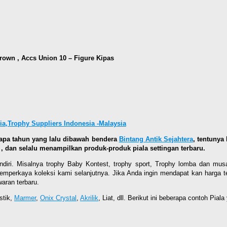
rown , Accs Union 10 – Figure Kipas
ia,Trophy Suppliers Indonesia -Malaysia
rapa tahun yang lalu dibawah bendera
Bintang Antik Sejahtera
, tentunya
, dan selalu menampilkan produk-produk piala settingan terbaru.
ndiri. Misalnya trophy Baby Kontest, trophy sport, Trophy lomba dan mu
erkaya koleksi kami selanjutnya. Jika Anda ingin mendapat kan harga ter
aran terbaru.
stik,
Marmer
,
Onix Crystal
,
Akrilik
, Liat, dll. Berikut ini beberapa contoh Pial