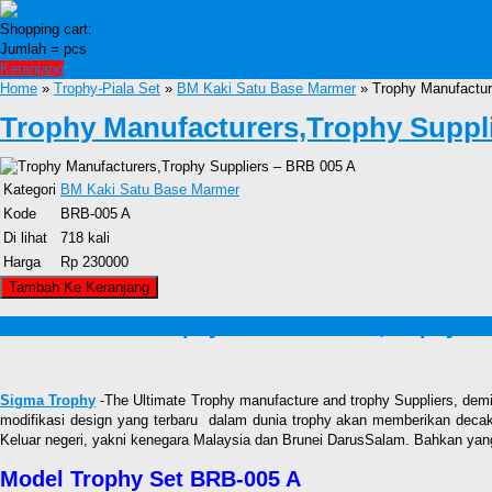
Shopping cart:
Jumlah =
pcs
Keranjang
Home
»
Trophy-Piala Set
»
BM Kaki Satu Base Marmer
» Trophy Manufactur
Trophy Manufacturers,Trophy Suppl
Kategori
BM Kaki Satu Base Marmer
Kode
BRB-005 A
Di lihat
718 kali
Harga
Rp 230000
Detail Produk Trophy Manufacturers,Trophy Su
Sigma Trophy
-The Ultimate Trophy manufacture and trophy Suppliers, demi
modifikasi design yang terbaru dalam dunia trophy akan memberikan dec
Keluar negeri, yakni kenegara Malaysia dan Brunei DarusSalam. Bahkan yang 
Model Trophy Set BRB-005 A