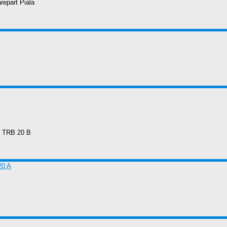
repart Piala
h TRB 20 B