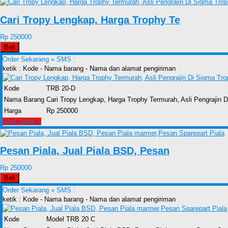
Cari Tropy Lengkap, Harga Trophy Te
Rp 250000
Beli
Order Sekarang »
SMS :
ketik : Kode - Nama barang - Nama dan alamat pengiriman
Kode
TRB 20-D
Nama Barang
Cari Tropy Lengkap, Harga Trophy Termurah, Asli Pengrajin
Harga
Rp 250000
Lihat Detail »
Pesan Piala, Jual Piala BSD, Pesan
Rp 250000
Beli
Order Sekarang »
SMS :
ketik : Kode - Nama barang - Nama dan alamat pengiriman
Kode
Model TRB 20 C