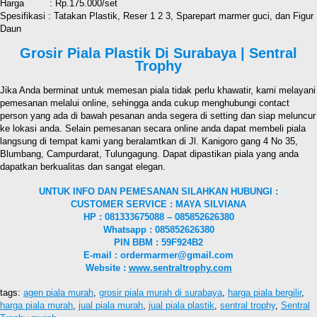
Harga : Rp.175.000/set
Spesifikasi : Tatakan Plastik, Reser 1 2 3, Sparepart marmer guci, dan Figur
Daun
Grosir Piala Plastik Di Surabaya | Sentral
Trophy
Jika Anda berminat untuk memesan piala tidak perlu khawatir, kami melayani
pemesanan melalui online, sehingga anda cukup menghubungi contact
person yang ada di bawah pesanan anda segera di setting dan siap meluncur
ke lokasi anda. Selain pemesanan secara online anda dapat membeli piala
langsung di tempat kami yang beralamtkan di Jl. Kanigoro gang 4 No 35,
Blumbang, Campurdarat, Tulungagung. Dapat dipastikan piala yang anda
dapatkan berkualitas dan sangat elegan.
UNTUK INFO DAN PEMESANAN SILAHKAN HUBUNGI :
CUSTOMER SERVICE : MAYA SILVIANA
HP : 081333675088 – 085852626380
Whatsapp : 085852626380
PIN BBM : 59F924B2
E-mail : ordermarmer@gmail.com
Website :
www.sentraltrophy.com
tags:
agen piala murah
,
grosir piala murah di surabaya
,
harga piala bergilir
,
harga piala murah
,
jual piala murah
,
jual piala plastik
,
sentral trophy
,
Sentral