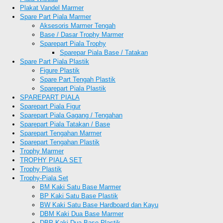
Plakat Vandel Marmer
Spare Part Piala Marmer
Aksesoris Marmer Tengah
Base / Dasar Trophy Marmer
Sparepart Piala Trophy
Sparepar Piala Base / Tatakan
Spare Part Piala Plastik
Figure Plastik
Spare Part Tengah Plastik
Sparepart Piala Plastik
SPAREPART PIALA
Sparepart Piala Figur
Sparepart Piala Gagang / Tengahan
Sparepart Piala Tatakan / Base
Sparepart Tengahan Marmer
Sparepart Tengahan Plastik
Trophy Marmer
TROPHY PIALA SET
Trophy Plastik
Trophy-Piala Set
BM Kaki Satu Base Marmer
BP Kaki Satu Base Plastik
BW Kaki Satu Base Hardboard dan Kayu
DBM Kaki Dua Base Marmer
DBP Kaki Dua Base Plastik