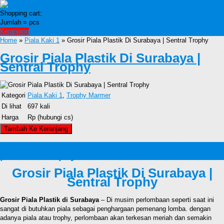
Shopping cart:
Jumlah =
pcs
Keranjang
Home
»
Piala Kaki 1
» Grosir Piala Plastik Di Surabaya | Sentral Trophy
Grosir Piala Plastik Di Surabaya |
Sentral Trophy
Kategori
Piala Kaki 1
,
Trophy Marmer
Di lihat
697 kali
Harga
Rp (hubungi cs)
Detail Produk Grosir Piala Plastik Di Surabaya
| Sentral Trophy
Grosir Piala Plastik Di Surabaya |
Sentral Trophy
Grosir Piala Plastik di Surabaya
– Di musim perlombaan seperti saat ini
sangat di butuhkan piala sebagai penghargaan pemenang lomba. dengan
adanya piala atau trophy, perlombaan akan terkesan meriah dan semakin