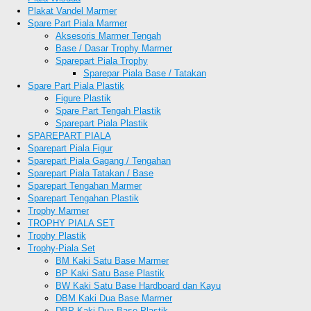
Plakat Vandel Marmer
Spare Part Piala Marmer
Aksesoris Marmer Tengah
Base / Dasar Trophy Marmer
Sparepart Piala Trophy
Sparepar Piala Base / Tatakan
Spare Part Piala Plastik
Figure Plastik
Spare Part Tengah Plastik
Sparepart Piala Plastik
SPAREPART PIALA
Sparepart Piala Figur
Sparepart Piala Gagang / Tengahan
Sparepart Piala Tatakan / Base
Sparepart Tengahan Marmer
Sparepart Tengahan Plastik
Trophy Marmer
TROPHY PIALA SET
Trophy Plastik
Trophy-Piala Set
BM Kaki Satu Base Marmer
BP Kaki Satu Base Plastik
BW Kaki Satu Base Hardboard dan Kayu
DBM Kaki Dua Base Marmer
DBP Kaki Dua Base Plastik