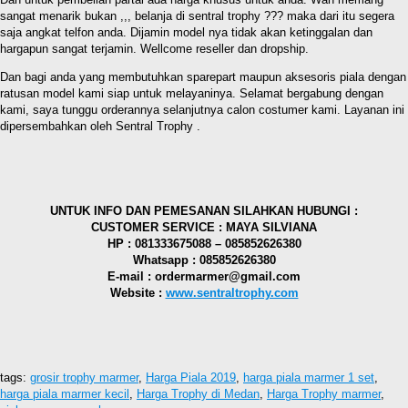
sangat menarik bukan ,,, belanja di sentral trophy ??? maka dari itu segera
saja angkat telfon anda. Dijamin model nya tidak akan ketinggalan dan
hargapun sangat terjamin. Wellcome reseller dan dropship.
Dan bagi anda yang membutuhkan sparepart maupun aksesoris piala dengan
ratusan model kami siap untuk melayaninya. Selamat bergabung dengan
kami, saya tunggu orderannya selanjutnya calon costumer kami. Layanan ini
dipersembahkan oleh Sentral Trophy .
UNTUK INFO DAN PEMESANAN SILAHKAN HUBUNGI :
CUSTOMER SERVICE : MAYA SILVIANA
HP : 081333675088 – 085852626380
Whatsapp : 085852626380
E-mail : ordermarmer@gmail.com
Website :
www.sentraltrophy.com
tags:
grosir trophy marmer
,
Harga Piala 2019
,
harga piala marmer 1 set
,
harga piala marmer kecil
,
Harga Trophy di Medan
,
Harga Trophy marmer
,