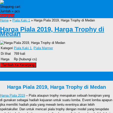
Shopping cart:
Jumlah =
pcs
Keranjang
Home
»
Piala Kaki 1
» Harga Piala 2019, Harga Trophy di Medan
Harga Piala 2019, Harga Trophy di
Medan
Kategori
Piala Kaki 1
,
Piala Marmer
Di lihat
769 kali
Harga
Rp (hubungi cs)
Detail Produk Harga Piala 2019, Harga Trophy
di Medan
Harga Piala 2019, Harga Trophy di Medan
Harga Piala 2019
– Piala ataupun trophy merupakan sebuah kerajinan yang
di gunakan sebagai hadiah kejuaran untuk suatu lomba. Event lomba apapun
jika memiliki hadiah piala yang mewah tentu eventnya akan lebih
spektakuller. Dan untuk mencari piala trophy dengan model yang terupdate