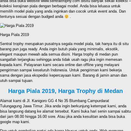
anda bisa buka website www.sentraltrophy.com disitu banyak sekali koleksi –
koleksi kerajinan piala dengan berbagai model. Anda bisa leluasa untuk
memilih model piala yang anda inginkan dan cocok untuk event anda. Dan
tentunya sesuai dengan budged anda
.
Harga Piala 2019
Sentral trophy merupakan pusatnya segala model piala, tak hanya itu di situ
barang pun juga ready. Anda ingin butuh piala yang minimalis, eksotik,
elegant maupun mewah ada semua disini. Harga trophy di medan pun
sangatlah terjangkau sehingga anda tidak usah ragu jika ingin memesan
kepada kami. Pelayanan kami secara online dan offline yang melayani
pengiriman sampai keseluruh Indonesia. Untuk pengiriman kami bekerja
sama dengan jasa ekspedisi kepercayaan kami. Barang di jamin aman dan
utuh sampai tujuan.
Harga Piala 2019, Harga Trophy di Medan
Alamat kami di Jl. Kanigoro GG 4 No 35 Blumbang Campurdarat
Tulungagung Jawa Timur. Jika anda ingin berkunjung ketempat kami, anda
bisa langsung datang ke alamat tersebut. Kami buka hari senin sampai sabtu
dari jam 08.00 hingga 16.00 sore. Atau jika anda kesulitan anda bisa buka
google map kami.
Dan untuk pembelian partai ada harga khusus untuk anda. Wah memang