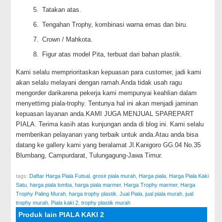
Tatakan atas.
Tengahan Trophy, kombinasi warna emas dan biru.
Crown / Mahkota.
Figur atas model Pita, terbuat dari bahan plastik.
Kami selalu memprioritaskan kepuasan para customer, jadi kami
akan selalu melayani dengan ramah.Anda tidak usah ragu
mengorder darikarena pekerja kami mempunyai keahlian dalam
menyettimg piala-trophy. Tentunya hal ini akan menjadi jaminan
kepuasan layanan anda.KAMI JUGA MENJUAL SPAREPART
PIALA. Terima kasih atas kunjungan anda di blog ini. Kami selalu
memberikan pelayanan yang terbaik untuk anda.Atau anda bisa
datang ke gallery kami yang beralamat Jl.Kanigoro GG.04 No.35
Blumbang, Campurdarat, Tulungagung-Jawa Timur.
tags:
Daftar Harga Piala Futsal
,
grosir piala murah
,
Harga piala
,
Harga Piala Kaki
Satu
,
harga piala lomba
,
harga piala marmer
,
Harga Trophy marmer
,
Harga
Trophy Paling Murah
,
harga trophy plastik
,
Jual Piala
,
jual piala murah
,
jual
trophy murah
,
Piala kaki 2
,
trophy plastik murah
Produk lain PIALA KAKI 2