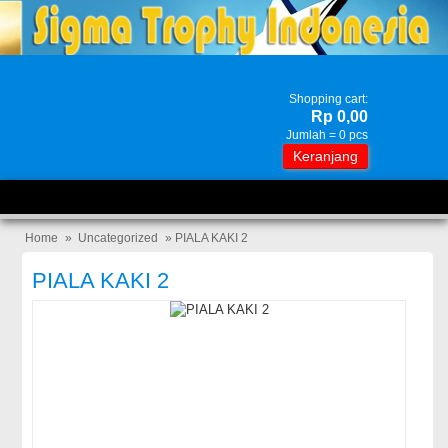
Shopping cart:
Rp 0,00
Jumlah =
0
pcs
Keranjang
Home
»
Uncategorized
» PIALA KAKI 2
PIALA KAKI 2