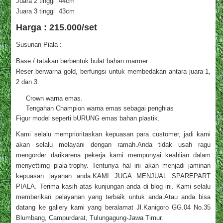
Juara 2 tinggi 44cm
Juara 3 tinggi 43cm
Harga : 215.000/set
Susunan Piala :
Base / tatakan berbentuk bulat bahan marmer.
Reser berwarna gold, berfungsi untuk membedakan antara juara 1,
2 dan 3.
Crown warna emas.
Tengahan Champion warna emas sebagai penghias
Figur model seperti bURUNG emas bahan plastik.
Kami selalu memprioritaskan kepuasan para customer, jadi kami
akan selalu melayani dengan ramah.Anda tidak usah ragu
mengorder darikarena pekerja kami mempunyai keahlian dalam
menyettimg piala-trophy. Tentunya hal ini akan menjadi jaminan
kepuasan layanan anda.KAMI JUGA MENJUAL SPAREPART
PIALA. Terima kasih atas kunjungan anda di blog ini. Kami selalu
memberikan pelayanan yang terbaik untuk anda.Atau anda bisa
datang ke gallery kami yang beralamat Jl.Kanigoro GG.04 No.35
Blumbang, Campurdarat, Tulungagung-Jawa Timur.