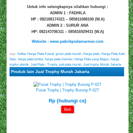
Untuk info selengkapnya silahkan hubungi :
ADMIN 1 : FADHILA
HP : 082188174321 – 085811088100 (W.A)
ADMIN 2 : SURUR ANA
HP: 082143706311 – 085816929431 (W.A)
Website : www.pabrikpialamarmer.com
tags:
Daftar Harga Piala Futsal
,
grosir piala murah
,
Harga piala
,
Harga Piala Kaki
Satu
,
harga piala lomba
,
harga piala marmer
,
Harga Piala yang Bagus
,
harga
trophy plastik
,
Jual Piala - Trophy
,
jual piala murah
,
Jual trophy Murah Jakarta
Produk lain Jual Trophy Murah Jakarta
Pusat Trophy | Trophy Burung P-02T
Rp (hubungi cs)
Beli