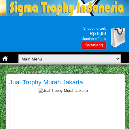
Shopping cart:
Rp 0,00
Jumlah =
0
pcs
Keranjang
Home
»
Trophy Marmer
» Jual Trophy Murah Jakarta
Jual Trophy Murah Jakarta