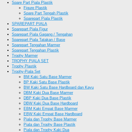
Spare Part Piala Plastik
Figure Plastik
Spare Part Tengah Plastik
Sparepart Piala Plastik
SPAREPART PIALA
Sparepart Piala Figur
Sparepart Piala Gagang / Tengahan
Sparepart Piala Tatakan / Base
Sparepart Tengahan Marmer
Sparepart Tengahan Plastik
Trophy Marmer
TROPHY PIALA SET
Trophy Plastik
Trophy-Piala Set
BM Kaki Satu Base Marmer
BP Kaki Satu Base Plastik
BW Kaki Satu Base Hardboard dan Kayu
DBM Kaki Dua Base Marmer
DBP Kaki Dua Base Plastik
DBW Kaki Dua Base Hardboard
EBM Kaki Empat Base Marmer
EBW Kaki Empat Base Hardboard
Piala dan Trophy Base Marmer
Piala dan Trophy Base Plastik
Piala dan Trophy Kaki Dua