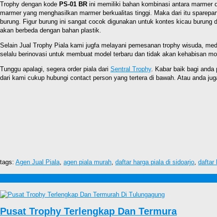
Trophy dengan kode
PS-01 BR
ini memiliki bahan kombinasi antara marmer 
marmer yang menghasilkan marmer berkualitas tinggi. Maka dari itu sparepar
burung. Figur burung ini sangat cocok digunakan untuk kontes kicau burung 
akan berbeda dengan bahan plastik.
Selain Jual Trophy Piala kami jugfa melayani pemesanan trophy wisuda, meda
selalu berinovasi untuk membuat model terbaru dan tidak akan kehabisan mo
Tunggu apalagi, segera order piala dari
Sentral Trophy
. Kabar baik bagi anda
dari kami cukup hubungi contact person yang tertera di bawah. Atau anda j
tags:
Agen Jual Piala
,
agen piala murah
,
daftar harga piala di sidoarjo
,
daftar
Produk lain Jual Trophy Piala | Harga Piala Plastik
Pusat Trophy Terlengkap Dan Termura