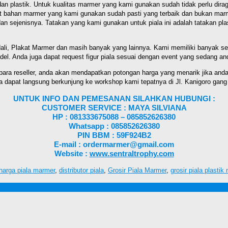
dan plastik. Untuk kualitas marmer yang kami gunakan sudah tidak perlu dir
t bahan marmer yang kami gunakan sudah pasti yang terbaik dan bukan marmer 
dan sejenisnya. Tatakan yang kami gunakan untuk piala ini adalah tatakan pl
li, Plakat Marmer dan masih banyak yang lainnya. Kami memiliki banyak seka
del. Anda juga dapat request figur piala sesuai dengan event yang sedang a
 para reseller, anda akan mendapatkan potongan harga yang menarik jika and
uga dapat langsung berkunjung ke workshop kami tepatnya di Jl. Kanigoro ga
UNTUK INFO DAN PEMESANAN SILAHKAN HUBUNGI :
CUSTOMER SERVICE : MAYA SILVIANA
HP : 081333675088 – 085852626380
Whatsapp : 085852626380
PIN BBM : 59F924B2
E-mail : ordermarmer@gmail.com
Website :
www.sentraltrophy.com
 harga piala marmer
,
distributor piala
,
Grosir Piala Marmer
,
grosir piala plastik