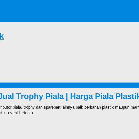
ik
lastik
Jual Trophy Piala | Harga Piala Plasti
ributor piala, trophy dan sparepart lainnya baik berbahan plastik maupun ma
ntuk event tertentu.