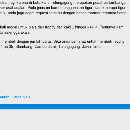
agukan lagi karena di kota kami Tulungagung merupakan pusat pertambangan
asal-asalan. Piala jenis ini kami menggunakan figur plastik berupa figur
astik, anda juga dapat request tatakan dengan bahan marmer tentunya harga
li model untuk piala dan trophy dari kaki 1 hingga kaki 4. Tentunya kami
nda selenggarakan.
a membeli dengan jumlah partai. Jika anda berminat untuk membeli Trophy
ng 4 no 35, Blumbang, Campurdarat, Tulungagung, Jawa Timur.
 murah
,
Harga piala