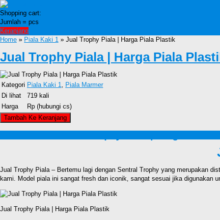
Shopping cart:
Jumlah =
pcs
Keranjang
Home
»
Piala Kaki 1
» Jual Trophy Piala | Harga Piala Plastik
Jual Trophy Piala | Harga Piala Plast
Kategori
Piala Kaki 1
,
Piala Marmer
Di lihat
719 kali
Harga
Rp (hubungi cs)
Detail Produk Jual Trophy Piala | Harga Piala P
Jual Trophy Piala – Bertemu lagi dengan Sentral Trophy yang merupakan dist
kami. Model piala ini sangat fresh dan iconik, sangat sesuai jika digunakan u
Jual Trophy Piala | Harga Piala Plastik