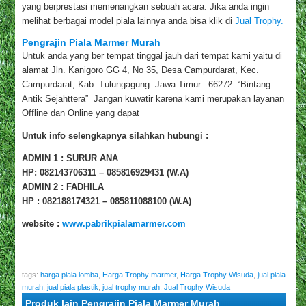
yang berprestasi memenangkan sebuah acara. Jika anda ingin
melihat berbagai model piala lainnya anda bisa klik di
Jual Trophy.
Pengrajin Piala Marmer Murah
Untuk anda yang ber tempat tinggal jauh dari tempat kami yaitu di
alamat Jln. Kanigoro GG 4, No 35, Desa Campurdarat, Kec.
Campurdarat, Kab. Tulungagung. Jawa Timur. 66272. “Bintang
Antik Sejahttera” Jangan kuwatir karena kami merupakan layanan
Offline dan Online yang dapat
Untuk info selengkapnya silahkan hubungi :
ADMIN 1 : SURUR ANA
HP: 082143706311 – 085816929431 (W.A)
ADMIN 2 : FADHILA
HP : 082188174321 – 085811088100 (W.A)
website :
www.pabrikpialamarmer.com
tags:
harga piala lomba
,
Harga Trophy marmer
,
Harga Trophy Wisuda
,
jual piala
murah
,
jual piala plastik
,
jual trophy murah
,
Jual Trophy Wisuda
Produk lain Pengrajin Piala Marmer Murah