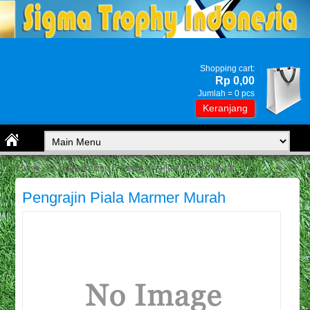
Shopping cart:
Rp 0,00
Jumlah =
0
pcs
Keranjang
Home
»
Uncategorized
» Pengrajin Piala Marmer Murah
Pengrajin Piala Marmer Murah