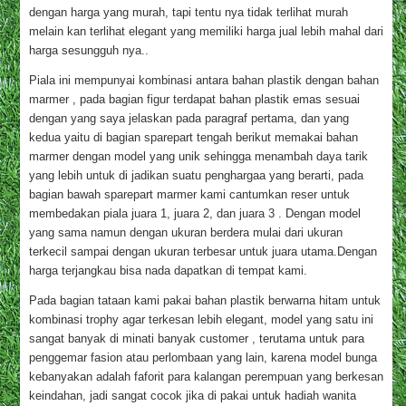
dengan harga yang murah, tapi tentu nya tidak terlihat murah
melain kan terlihat elegant yang memiliki harga jual lebih mahal dari
harga sesungguh nya..
Piala ini mempunyai kombinasi antara bahan plastik dengan bahan
marmer , pada bagian figur terdapat bahan plastik emas sesuai
dengan yang saya jelaskan pada paragraf pertama, dan yang
kedua yaitu di bagian sparepart tengah berikut memakai bahan
marmer dengan model yang unik sehingga menambah daya tarik
yang lebih untuk di jadikan suatu penghargaa yang berarti, pada
bagian bawah sparepart marmer kami cantumkan reser untuk
membedakan piala juara 1, juara 2, dan juara 3 . Dengan model
yang sama namun dengan ukuran berdera mulai dari ukuran
terkecil sampai dengan ukuran terbesar untuk juara utama.Dengan
harga terjangkau bisa nada dapatkan di tempat kami.
Pada bagian tataan kami pakai bahan plastik berwarna hitam untuk
kombinasi trophy agar terkesan lebih elegant, model yang satu ini
sangat banyak di minati banyak customer , terutama untuk para
penggemar fasion atau perlombaan yang lain, karena model bunga
kebanyakan adalah faforit para kalangan perempuan yang berkesan
keindahan, jadi sangat cocok jika di pakai untuk hadiah wanita