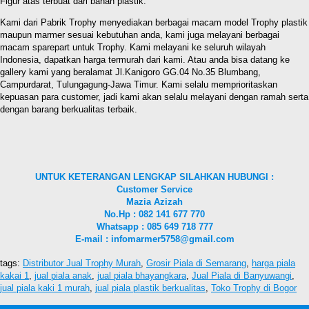
Figur atas terbuat dari bahan plastik.
Kami dari Pabrik Trophy menyediakan berbagai macam model Trophy plastik
maupun marmer sesuai kebutuhan anda, kami juga melayani berbagai
macam sparepart untuk Trophy. Kami melayani ke seluruh wilayah
Indonesia, dapatkan harga termurah dari kami. Atau anda bisa datang ke
gallery kami yang beralamat Jl.Kanigoro GG.04 No.35 Blumbang,
Campurdarat, Tulungagung-Jawa Timur. Kami selalu memprioritaskan
kepuasan para customer, jadi kami akan selalu melayani dengan ramah serta
dengan barang berkualitas terbaik.
UNTUK KETERANGAN LENGKAP SILAHKAN HUBUNGI :
Customer Service
Mazia Azizah
No.Hp : 082 141 677 770
Whatsapp : 085 649 718 777
E-mail : infomarmer5758@gmail.com
tags:
Distributor Jual Trophy Murah
,
Grosir Piala di Semarang
,
harga piala
kakai 1
,
jual piala anak
,
jual piala bhayangkara
,
Jual Piala di Banyuwangi
,
jual piala kaki 1 murah
,
jual piala plastik berkualitas
,
Toko Trophy di Bogor