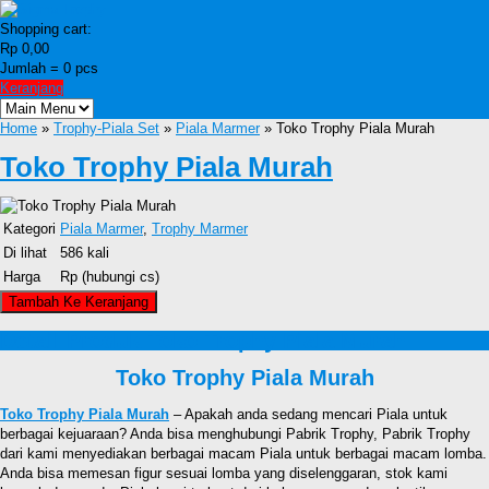
Shopping cart:
Rp 0,00
Jumlah =
0
pcs
Keranjang
Home
»
Trophy-Piala Set
»
Piala Marmer
» Toko Trophy Piala Murah
Toko Trophy Piala Murah
Kategori
Piala Marmer
,
Trophy Marmer
Di lihat
586 kali
Harga
Rp (hubungi cs)
Detail Produk Toko Trophy Piala Murah
Toko Trophy Piala Murah
Toko Trophy Piala Murah
– Apakah anda sedang mencari Piala untuk
berbagai kejuaraan? Anda bisa menghubungi Pabrik Trophy, Pabrik Trophy
dari kami menyediakan berbagai macam Piala untuk berbagai macam lomba.
Anda bisa memesan figur sesuai lomba yang diselenggaran, stok kami