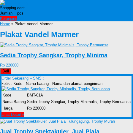
Shopping cart:
Jumlah =
pcs
Keranjang
Home
» Plakat Vandel Marmer
Plakat Vandel Marmer
Sedia Trophy Sangkar, Trophy Minima
Rp 220000
Beli
Order Sekarang »
SMS :
ketik : Kode - Nama barang - Nama dan alamat pengiriman
Kode
BMT-01A
Nama Barang
Sedia Trophy Sangkar, Trophy Minimalis, Trophy Bernuansa
Harga
Rp 220000
Lihat Detail »
Jual Trophy Spektakuler, Jual Piala