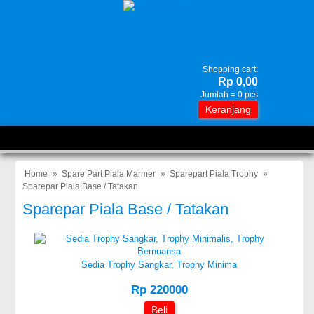
Shopping cart:
Rp 0,00
Jumlah =
0
pcs
Keranjang
Home
»
Spare Part Piala Marmer
»
Sparepart Piala Trophy
»
Sparepar Piala Base / Tatakan
Sparepar Piala Base / Tatakan
Sedia Trophy Sangkar, Trophy Minima
Rp 220000
Beli