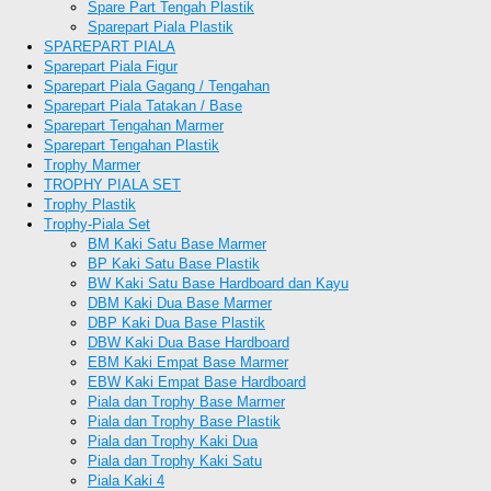
Spare Part Tengah Plastik
Sparepart Piala Plastik
SPAREPART PIALA
Sparepart Piala Figur
Sparepart Piala Gagang / Tengahan
Sparepart Piala Tatakan / Base
Sparepart Tengahan Marmer
Sparepart Tengahan Plastik
Trophy Marmer
TROPHY PIALA SET
Trophy Plastik
Trophy-Piala Set
BM Kaki Satu Base Marmer
BP Kaki Satu Base Plastik
BW Kaki Satu Base Hardboard dan Kayu
DBM Kaki Dua Base Marmer
DBP Kaki Dua Base Plastik
DBW Kaki Dua Base Hardboard
EBM Kaki Empat Base Marmer
EBW Kaki Empat Base Hardboard
Piala dan Trophy Base Marmer
Piala dan Trophy Base Plastik
Piala dan Trophy Kaki Dua
Piala dan Trophy Kaki Satu
Piala Kaki 4