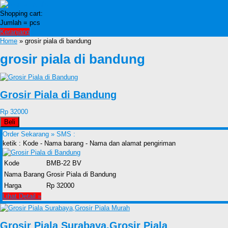
Shopping cart:
Jumlah =
pcs
Keranjang
Home
» grosir piala di bandung
grosir piala di bandung
Grosir Piala di Bandung
Rp 32000
Beli
Order Sekarang »
SMS :
ketik : Kode - Nama barang - Nama dan alamat pengiriman
Kode
BMB-22 BV
Nama Barang
Grosir Piala di Bandung
Harga
Rp 32000
Lihat Detail »
Grosir Piala Surabaya,Grosir Piala