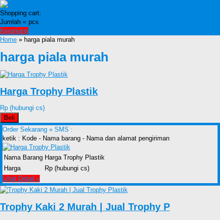
Shopping cart:
Jumlah =
pcs
Keranjang
Home
» harga piala murah
harga piala murah
Harga Trophy Plastik
Rp (hubungi cs)
Beli
Order Sekarang »
SMS :
ketik : Kode - Nama barang - Nama dan alamat pengiriman
Nama Barang
Harga Trophy Plastik
Harga
Rp (hubungi cs)
Lihat Detail »
Trophy Kaki 2 Murah | Jual Trophy P