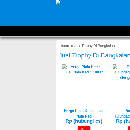
Home
» Jual Trophy Di Bangkalan
Jual Trophy Di Bangkala
Harga Piala Kediri, Jual
Pia
Piala Kedi
Tulungagu
Rp (hubungi cs)
Rp (h
Beli