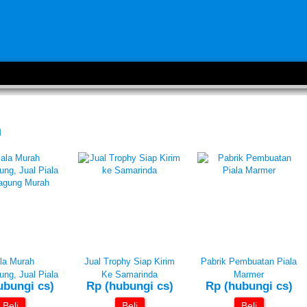
n
la Murah
Jual Trophy Siap Kirim
Pabrik Pembuatan Piala
ng, Jual Piala
Ke Samarinda
Marmer
ubungi cs)
Rp (hubungi cs)
Rp (hubungi cs)
Beli
Beli
Beli