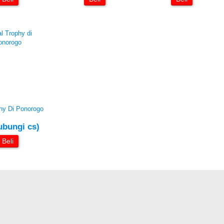
hy Di Ponorogo
ubungi cs)
Beli