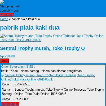
Shopping cart:
Jumlah =
pcs
Keranjang
Home
» pabrik piala kaki dua
pabrik piala kaki dua
Sentral Trophy murah, Toko Trophy O
Rp 230000
Beli
Order Sekarang »
SMS :
ketik : Kode - Nama barang - Nama dan alamat pengiriman
Kode
BRB-005 E
Nama
Sentral Trophy murah, Toko Trophy Online Terbesar, Toko Trophy
Barang
Online, Toko Piala Online -BRB-005 E
Harga
Rp 230000
Lihat Detail »