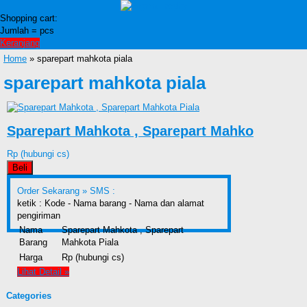
Shopping cart:
Jumlah =
pcs
Keranjang
Home
» sparepart mahkota piala
sparepart mahkota piala
Sparepart Mahkota , Sparepart Mahko
Rp (hubungi cs)
Beli
Order Sekarang »
SMS :
ketik : Kode - Nama barang - Nama dan alamat
pengiriman
Nama
Sparepart Mahkota , Sparepart
Barang
Mahkota Piala
Harga
Rp (hubungi cs)
Lihat Detail »
Categories