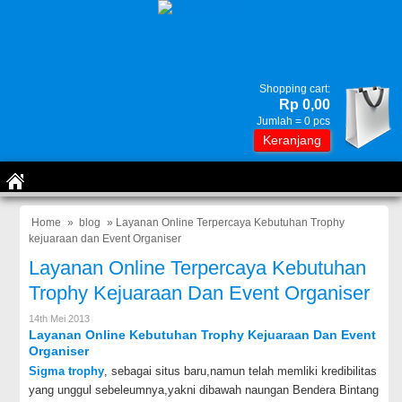
Shopping cart:
Rp 0,00
Jumlah =
0
pcs
Keranjang
Home
»
blog
» Layanan Online Terpercaya Kebutuhan Trophy
kejuaraan dan Event Organiser
Layanan Online Terpercaya Kebutuhan
Trophy Kejuaraan Dan Event Organiser
14th Mei 2013
Layanan Online Kebutuhan Trophy Kejuaraan Dan Event
Organiser
Sigma trophy
, sebagai situs baru,namun telah memliki kredibilitas
yang unggul sebeleumnya,yakni dibawah naungan Bendera Bintang