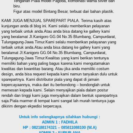
Tengahan Piala model Pagoda, kombinasi warna silver dan
biru.
Figur atas model Bintang Besar, terbuat dari bahan plastik.
KAMI JUGA MENJUAL SPAREPART PIALA. Terima kasih atas
kunjungan anda di blog ini. Kami selalu memberikan pelayanan
yang terbaik untuk anda.Atau anda bisa datang ke gallery kami
yang beralamat Jl.Kanigoro GG.04 No.35 Blumbang, Campurdarat,
Tulungagung-Jawa Timur.Kami selalu memberikan pelayanan yang
terbaik untuk anda.Atau anda bisa datang ke gallery kami yang
beralamat Jl.Kanigoro GG.04 No.35 Blumbang, Campurdarat,
Tulungagung-Jawa Timur.Kwalitas yang kami berikan tentunya
memiliki bahan yang paling bagus karena kami mengutamakan
kwalitas dan kwantitas barang. Atau jika anda memiliki costum
design, anda bisa request kepada kami namun tanyakan dulu untuk
sparepartnya. Kami distributor piala yang dapat di jamain
kepercayaannya, maka dari itu berbondong – bondonglah untuk
memesan kepada kami. Selain menyajikan piala dalam postur
rendah dan tinggi kami juga menyajikan dalam bentuk sparepartnya
saja.Piala marmer di tempat kami sangat lah murah tentunya juga
dikirim dengan ekpedisi terpercaya.
Untuk info selengkapnya silahkan hubungi :
ADMIN 1 : FADHILA
HP : 082188174321 – 085811088100 (W.A)
ADMIN 2 : SURUR ANA