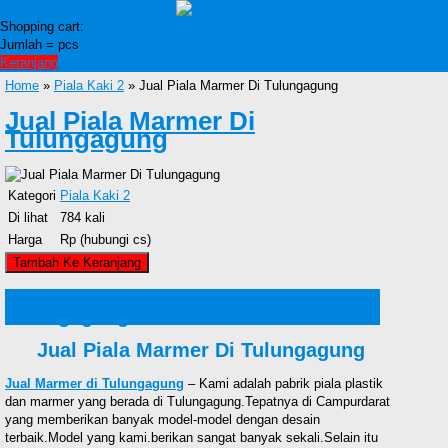
Shopping cart:
Jumlah =
pcs
Keranjang
Home
»
Piala Kaki 2
» Jual Piala Marmer Di Tulungagung
Jual Piala Marmer Di
Tulungagung
Kategori
Piala Kaki 2
Di lihat
784 kali
Harga
Rp (hubungi cs)
Detail Produk Jual Piala Marmer Di
Tulungagung
Jual Piala Marmer Di Tulungagung
Jual Marmer di Tulungagung
– Kami adalah pabrik piala plastik
dan marmer yang berada di Tulungagung.Tepatnya di Campurdarat
yang memberikan banyak model-model dengan desain
terbaik.Model yang kami.berikan sangat banyak sekali.Selain itu