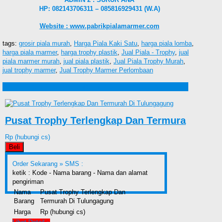
HP: 082143706311 – 085816929431 (W.A)
Website : www.pabrikpialamarmer.com
tags:
grosir piala murah
,
Harga Piala Kaki Satu
,
harga piala lomba
,
harga piala marmer
,
harga trophy plastik
,
Jual Piala - Trophy
,
jual
piala marmer murah
,
jual piala plastik
,
Jual Piala Trophy Murah
,
jual trophy marmer
,
Jual Trophy Marmer Perlombaan
Produk lain Jual Piala Marmer Di Tulungagung
Pusat Trophy Terlengkap Dan Termura
Rp (hubungi cs)
Beli
Order Sekarang »
SMS :
ketik : Kode - Nama barang - Nama dan alamat
pengiriman
Nama
Pusat Trophy Terlengkap Dan
Barang
Termurah Di Tulungagung
Harga
Rp (hubungi cs)