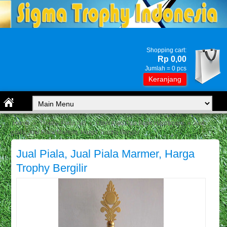
Shopping cart:
Rp 0,00
Jumlah =
0
pcs
Keranjang
Home
»
Trophy-Piala Set
»
DBW Kaki Dua Base Hardboard
» Jual
piala, Jual Piala Marmer, Harga Trophy Bergilir
Jual Piala, Jual Piala Marmer, Harga
Trophy Bergilir